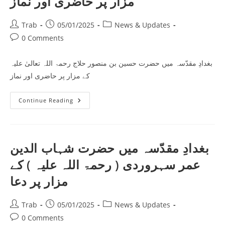
مزار پر حاضری اور نماز
حاضری
اور
دعا۔
Post
Post
Post
Trab
05/01/2025
News & Updates
author:
published:
category:
Post
0 Comments
comments:
بغدادِ مقدّسہ میں حضرت حسین بن منصور حلاج رحمۃ اللہ تعالیٰ علیہ
کے مزار پر حاضری اور نماز
بغدادِ
Continue Reading
مقدّسہ
میں
حضرت
حسین
بن
منصور
بغدادِ مقدّسہ میں حضرت شہاب الدین
حلاج
رحمۃ
عمر سہروردی ( رحمۃ اللہ علیہ ) کے
اللہ
تعالیٰ
علیہ
مزار پر دعا
کے
مزار
پر
Post
Post
Post
Trab
05/01/2025
News & Updates
حاضری
اور
author:
published:
category:
Post
0 Comments
نماز