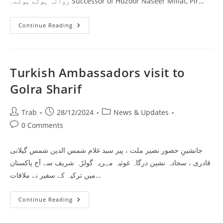
روانہ ہوتے ہوئے۔ Successor of Huzoor Naseer Millat, Pir…
Baghdad
Continue Reading
Sharif
Visit
Turkish Ambassadors visit to
Golra Sharif
Post
Post
Post
Trab
28/12/2024
News & Updates
author:
published:
category:
Post
0 Comments
comments:
جانشینِ حضور نصیر ملت ، پیر سید غلام شمس الدین شمس گیلانی
قادری ، سجادہ نشین درگاہ غوثیہ مہریہ گولڑہ شریف سے آج پاکستان
میں ترکیہ کے سفیر نے ملاقات…
Turkish
Continue Reading
Ambassadors
Visit
To