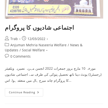
اجتماعی شادیوں کا پروگرام
Post
Post
Trab
12/03/2022
author:
published:
Post
Anjuman Mehria Naseeria Welfare
/
News &
category:
Updates
/
Social Welfare
Post
0 Comments
comments:
مورخہ 10 مارچ بروز جمعرات 2022 انجمن مہریہ نصیریہ ویلفیئر
(رجسٹرڈ) یونٹ دینا ناتھ تحصیل پتوکی کی طرف سے اجتماعی شادیوں
کا پروگرام چاند میرج ہال میں منعقد ہوا. اس…
اجتماعی
Continue Reading
شادیوں
کا
پروگرام