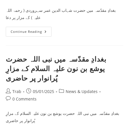
comments:
بغدادِ مقدّسہ میں حضرت شہاب الدین عمر سہروردی ( رحمۃ اللہ
علیہ ) کے مزار پر دعا
بغدادِ
Continue Reading
مقدّسہ
میں
حضرت
شہاب
الدین
عمر
بغدادِ مقدّسہ میں نبی اللہ حضرت
سہروردی
(
یوشع بن نون علیہ السلام کے مزارِ
رحمۃ
اللہ
علیہ
پُرانوار پر حاضری
)
کے
مزار
Post
Post
Post
Trab
05/01/2025
News & Updates
پر
دعا
author:
published:
category:
Post
0 Comments
comments:
بغدادِ مقدّسہ میں نبی اللہ حضرت یوشع بن نون علیہ السلام کے مزارِ
پُرانوار پر حاضری