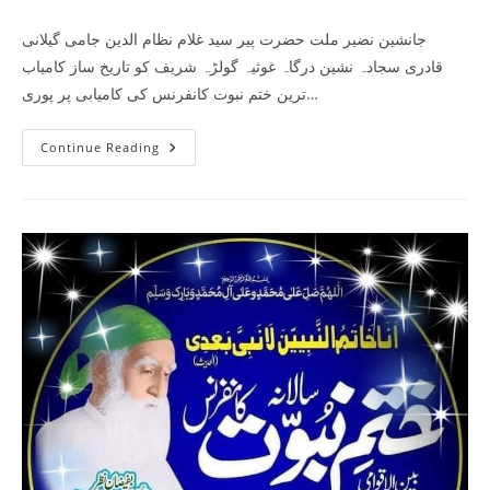
comments:
جانشین نضیر ملت حضرت پیر سید غلام نظام الدین جامی گیلانی
قادری سجادہ نشین درگاہ غوثیہ گولڑہ شریف کو تاریخ ساز کامیاب
ترین ختم نبوت کانفرنس کی کامیابی پر پوری…
کامیاب
Continue Reading
ترین
ختم
نبوت
کانفرنس