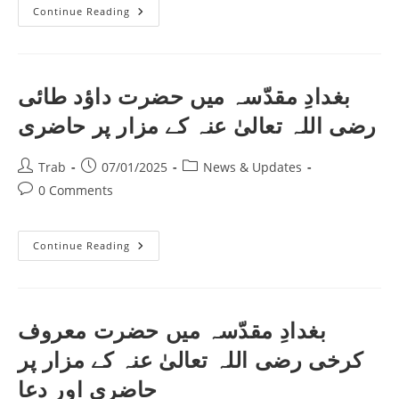
سمراء
Continue Reading
میں
حضرت
علی
الھادی
النقی
(رحمتہ
بغدادِ مقدّسہ میں حضرت داؤد طائی
اللہ
علیہ)
رضی اللہ تعالیٰ عنہ کے مزار پر حاضری
اور
حضرت
حسن
العسکری
Post
Post
Post
Trab
07/01/2025
News & Updates
(رحمتہ
author:
published:
category:
اللہ
Post
0 Comments
علیہ)
comments:
کے
مزار
پر
بغدادِ
Continue Reading
نماز
مقدّسہ
اور
میں
دعا۔
حضرت
داؤد
طائی
رضی
بغدادِ مقدّسہ میں حضرت معروف
اللہ
تعالیٰ
کرخی رضی اللہ تعالیٰ عنہ کے مزار پر
عنہ
کے
مزار
حاضری اور دعا
پر