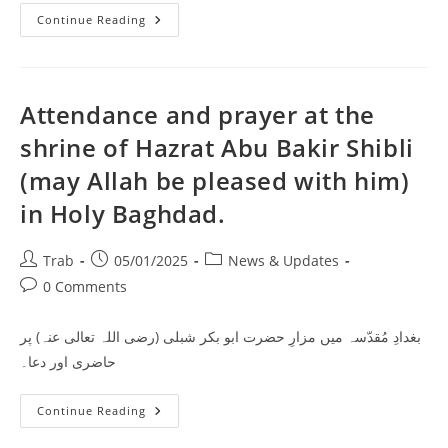
بغدادِ
Continue Reading
مقدّسہ
میں
نبی
اللہ
حضرت
یوشع
Attendance and prayer at the
بن
نون
shrine of Hazrat Abu Bakir Shibli
علیہ
السلام
(may Allah be pleased with him)
کے
مزارِ
پُرانوار
in Holy Baghdad.
پر
حاضری
Post
Post
Post
Trab
05/01/2025
News & Updates
author:
published:
category:
Post
0 Comments
comments:
بغدادِ مُقدّسہ میں مزارِ حضرت ابو بکر شبلی (رضی اللہ تعالی عنہ) پر
حاضری اور دعا۔
Attendance
Continue Reading
And
Prayer