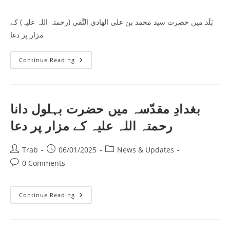
کے
comments:
مزار
پر
بَلَد میں حضرت سید محمد بن علی الهادي النَّقي (رحمتہ اللہ علیہ) کے
حاضری
مزار پر دعا
بَلَد
Continue Reading
میں
حضرت
سید
محمد
بن
علی
بغدادِ مقدّسہ میں حضرت بہلول دانا
الهادي
النَّقي
رحمتہ اللہ علیہ کے مزار پر دعا
(رحمتہ
اللہ
علیہ)
کے
Post
Post
Post
Trab
06/01/2025
News & Updates
مزار
author:
published:
category:
پر
Post
0 Comments
دعا
comments:
بغدادِ
Continue Reading
مقدّسہ
میں
حضرت
بہلول