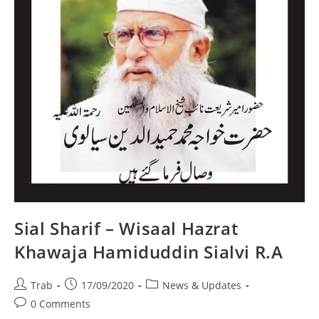
Sial Sharif – Wisaal Hazrat
Khawaja Hamiduddin Sialvi R.A
Post
Post
Post
Trab
17/09/2020
News & Updates
author:
published:
category:
Post
0 Comments
comments: