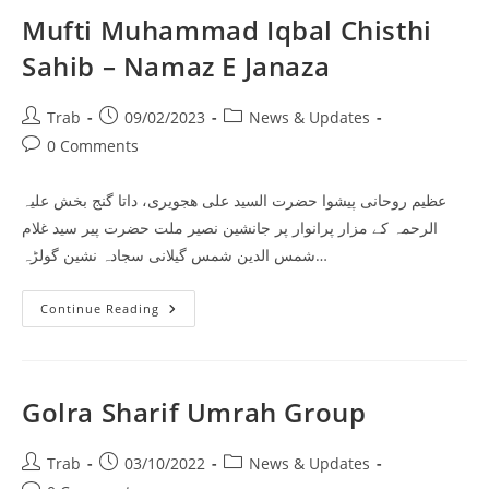
Mufti Muhammad Iqbal Chisthi
Sahib – Namaz E Janaza
Post
Post
Post
Trab
09/02/2023
News & Updates
author:
published:
category:
Post
0 Comments
comments:
عظیم روحانی پیشوا حضرت السید علی ھجویری، داتا گنج بخش علیہ
الرحمہ کے مزار پرانوار پر جانشین نصیر ملت حضرت پیر سید غلام
شمس الدین شمس گیلانی سجادہ نشین گولڑہ…
Mufti
Continue Reading
Muhammad
Iqbal
Chisthi
Sahib
–
Namaz
Golra Sharif Umrah Group
E
Janaza
Post
Post
Post
Trab
03/10/2022
News & Updates
author:
published:
category: