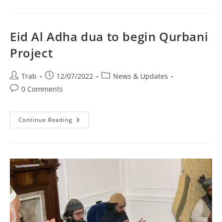
Pak
Hazrat
Usman
Ghani
R.A
Eid Al Adha dua to begin Qurbani
–
Golra
Project
Sharif
Live
Post
Post
Post
Trab
12/07/2022
News & Updates
author:
published:
category:
Post
0 Comments
comments:
Eid
Continue Reading
Al
Adha
Dua
To
Begin
Qurbani
Project