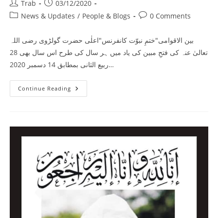
Post
Post
Trab
03/12/2020
author:
published:
Post
Post
News & Updates
/
People & Blogs
0 Comments
category:
comments:
بین الاقوامی"ختمِ نبوّت کانفرنس"اعلٰی حضرت گولڑوی رضی اللہ
تعالیٰ عنہ کی فتحِ مبین کی یاد میں ہر سال کی طرح اس سال بھی 28
ربیع الثانی بمطابق 14 دسمبر 2020…
Khatham
Continue Reading
E
Nabuwat
Golra
Sharif
14th
December
2020