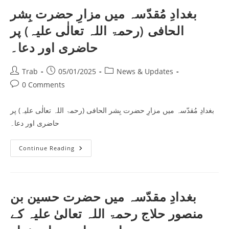
دانا
رحمتہ
بغدادِ مُقدّسہ میں مزارِ حضرت بِشر
اللہ
علیہ
الحافی (رحمۃ اللہ تعالٰی علیہ) پر
کے
مزار
پر
حاضری اور دعا۔
دعا
Post
Post
Post
Trab
05/01/2025
News & Updates
author:
published:
category:
Post
0 Comments
comments:
بغدادِ مُقدّسہ میں مزارِ حضرت بِشر الحافی (رحمۃ اللہ تعالٰی علیہ) پر
حاضری اور دعا۔
بغدادِ
Continue Reading
مُقدّسہ
میں
مزارِ
حضرت
بِشر
الحافی
بغدادِ مقدّسہ میں حضرت حسین بن
(رحمۃ
اللہ
منصور حلاج رحمۃ اللہ تعالیٰ علیہ کے
تعالٰی
علیہ)
پر