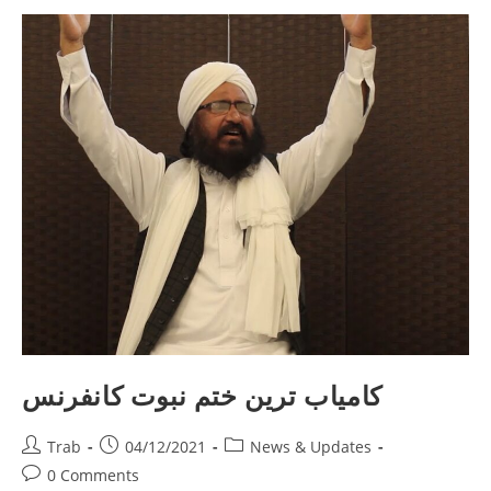
کامیاب ترین ختم نبوت کانفرنس
Post
Post
Post
Trab
04/12/2021
News & Updates
author:
published:
category:
Post
0 Comments