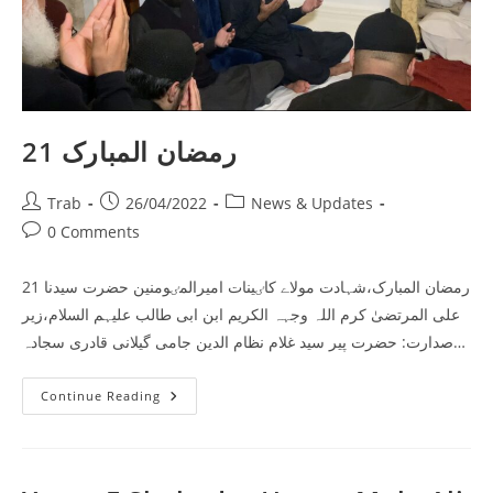
21 رمضان المبارک
Post
Post
Post
Trab
26/04/2022
News & Updates
author:
published:
category:
Post
0 Comments
comments:
21 رمضان المبارک،شہادت مولاے کاٸینات امیرالمٸومنین حضرت سیدنا
علی المرتضیٰ کرم اللہ وجہہ الکریم ابن ابی طالب علیہم السلام،زیر
صدارت: حضرت پیر سید غلام نظام الدین جامی گیلانی قادری سجادہ…
21
Continue Reading
رمضان
المبارک