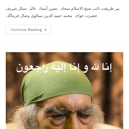
پیر طریقت نائب شیخ الاسلام سجادہ نشین آستانہ عالیہ سیال شریف
حضرت خواجہ محمد حمید الدین سیالوی وصال فرماگئے
Sial
Continue Reading
Sharif
–
Wisaal
Hazrat
Khawaja
Hamiduddin
Sialvi
R.A