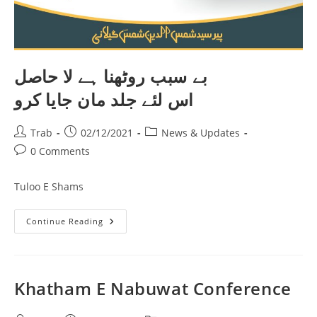
بے سبب روٹھنا ہے لا حاصل
اس لئے جلد مان جایا کرو
Post
Post
Post
Trab
02/12/2021
News & Updates
author:
published:
category:
Post
0 Comments
comments:
Tuloo E Shams
بے
Continue Reading
سبب
روٹھنا
ہے
لا
حاصل
اس
Khatham E Nabuwat Conference
لئے
جلد
مان