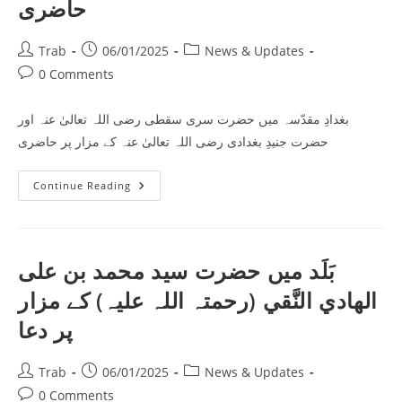
حاضری
Post
Post
Post
Trab
06/01/2025
News & Updates
author:
published:
category:
Post
0 Comments
comments:
بغدادِ مقدّسہ میں حضرت سری سقطی رضی اللہ تعالیٰ عنہ اور
حضرت جنیدِ بغدادی رضی اللہ تعالیٰ عنہ کے مزار پر حاضری
بغدادِ
Continue Reading
مقدّسہ
میں
حضرت
سری
سقطی
رضی
بَلَد میں حضرت سید محمد بن علی
اللہ
تعالیٰ
الهادي النَّقي (رحمتہ اللہ علیہ) کے مزار
عنہ
اور
حضرت
پر دعا
جنیدِ
بغدادی
رضی
Post
Post
Post
Trab
06/01/2025
News & Updates
اللہ
تعالیٰ
author:
published:
category:
Post
0 Comments
عنہ