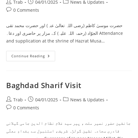
Post
Post
Post
Trab
04/01/2025
News & Updates
author:
published:
category:
Post
0 Comments
comments:
حضرت موسیٰ کاظم (رضی اللہ تعالیٰ عنہ) اور حضرت محمد تقی
الجوّاد (رحمۃ اللہ علیہ) کے مزار پر حاضری اور دعا۔ Attendance
and supplication at the shrine of Hazrat Musa…
Attendance
Continue Reading
At
Mizar
Of
Hazrat
Musa
Kazim
Baghdad Sharif Visit
R.A
Post
Post
Post
Trab
04/01/2025
News & Updates
author:
published:
category:
Post
0 Comments
comments:
جانشین حضور نصیر ملت ، پیر سید غلام نظام الدین جامی گیلانی
قادری سجادہ نشین گولڑہ شریف، استنبول سے بغدادِ معلّٰی