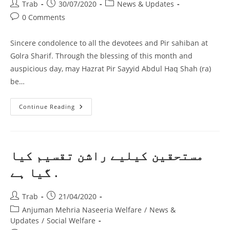
Post
Post
Post
Trab
30/07/2020
News & Updates
author:
published:
category:
Post
0 Comments
comments:
Sincere condolence to all the devotees and Pir sahiban at
Golra Sharif. Through the blessing of this month and
auspicious day, may Hazrat Pir Sayyid Abdul Haq Shah (ra)
be…
Wisaal
Continue Reading
Of
Hazrat
Shah
Abdul
Haq
Shah
مستحقین کیلیے راشن تقسیم کیا
Sahib
Lala
گیا ہے .
Ji
R.A
Post
Post
Trab
21/04/2020
author:
published:
Post
Anjuman Mehria Naseeria Welfare
/
News &
category:
Updates
/
Social Welfare