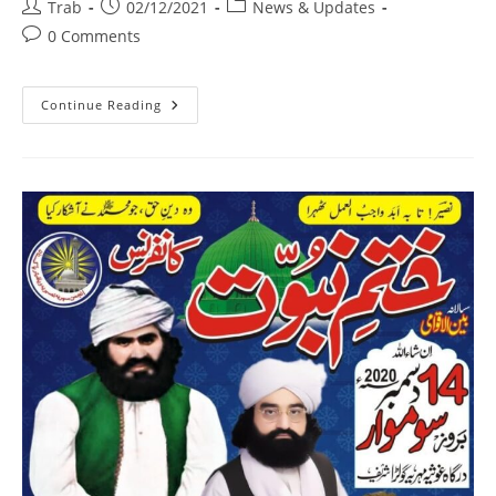
جایا
Post
Post
Post
Trab
02/12/2021
News & Updates
کرو
author:
published:
category:
Post
0 Comments
comments:
Khatham
Continue Reading
E
Nabuwat
Conference