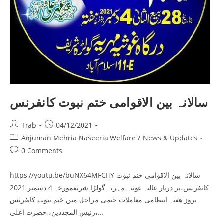
‎سالانہ بین الاقوامی ختم نبوت کانفرنس
Post
Post
Trab
04/12/2021
author:
published:
Post
Anjuman Mehria Naseeria Welfare
/
News & Updates
category:
Post
0 Comments
comments:
https://youtu.be/buNX64MFCHY سالانہ بین الاقوامی ختم نبوت
کانفرنس،بر دربار عالیہ غوثیہ مہریہ گولڑا شریفمورخہ 4 دسمبر 2021
بروز ھفتہ انتظامی معاملات حتمی مراحل میں ختم نبوت کانفرنس
رئیس المجددین، حضرت اعلی،…