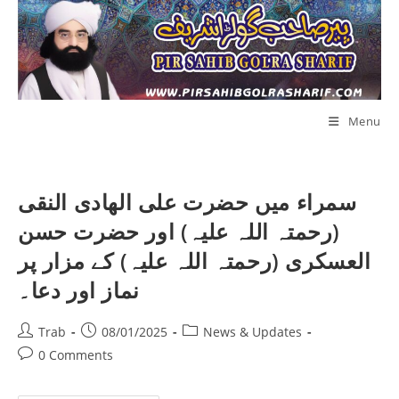
Skip
to
content
Menu
سمراء میں حضرت علی الھادی النقی
(رحمتہ اللہ علیہ) اور حضرت حسن
العسکری (رحمتہ اللہ علیہ) کے مزار پر
نماز اور دعا۔
Post
Post
Post
Trab
08/01/2025
News & Updates
author:
published:
category:
Post
0 Comments
comments: