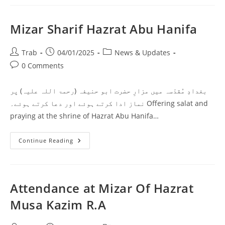
At
The
Shrine
Of
Mizar Sharif Hazrat Abu Hanifa
Hazrat
Abu
Bakir
Shibli
Post
Post
Post
Trab
04/01/2025
News & Updates
(may
author:
published:
category:
Post
0 Comments
Allah
Be
comments:
Pleased
With
بغدادِ مُقدّسہ میں مزارِ حضرت ابو حنیفہ (رحمۃ اللہ علیہ) پر
Him)
In
نماز ادا کرتے ہوئے اور دعا کرتے ہوئے۔ Offering salat and
Holy
Baghdad.
praying at the shrine of Hazrat Abu Hanifa…
Mizar
Continue Reading
Sharif
Hazrat
Abu
Hanifa
Attendance at Mizar Of Hazrat
Musa Kazim R.A