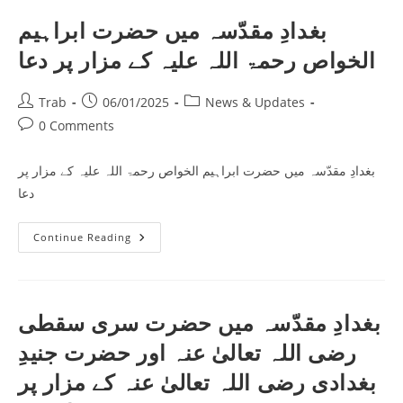
مصری
رحمتہ
بغدادِ مقدّسہ میں حضرت ابراہیم
اللہ
علیہ
الخواص رحمۃ اللہ علیہ کے مزار پر دعا
کے
مزار
پر
دعا
Post
Post
Post
Trab
06/01/2025
News & Updates
author:
published:
category:
Post
0 Comments
comments:
بغدادِ مقدّسہ میں حضرت ابراہیم الخواص رحمۃ اللہ علیہ کے مزار پر
دعا
بغدادِ
Continue Reading
مقدّسہ
میں
حضرت
ابراہیم
الخواص
رحمۃ
بغدادِ مقدّسہ میں حضرت سری سقطی
اللہ
علیہ
رضی اللہ تعالیٰ عنہ اور حضرت جنیدِ
کے
مزار
پر
بغدادی رضی اللہ تعالیٰ عنہ کے مزار پر
دعا