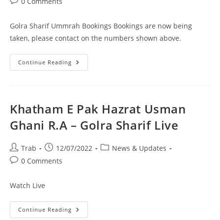
Post
0 Comments
comments:
Golra Sharif Ummrah Bookings Bookings are now being
taken, please contact on the numbers shown above.
Golra
Continue Reading
Sharif
Umrah
Group
Khatham E Pak Hazrat Usman
Ghani R.A – Golra Sharif Live
Post
Post
Post
Trab
12/07/2022
News & Updates
author:
published:
category:
Post
0 Comments
comments:
Watch Live
Khatham
Continue Reading
E