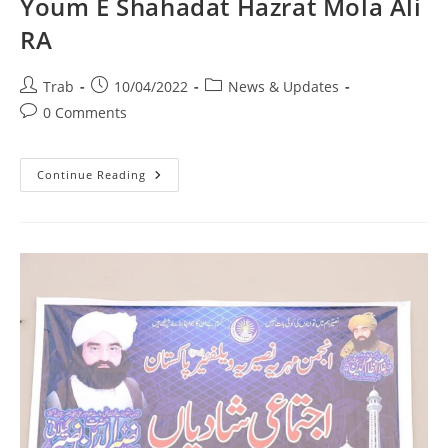
Youm E Shahadat Hazrat Mola Ali
RA
Post
Post
Post
Trab
10/04/2022
News & Updates
author:
published:
category:
Post
0 Comments
comments:
Youm
Continue Reading
E
Shahadat
Hazrat
Mola
Ali
RA