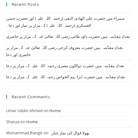
Recent Posts
clo
th
سمراء میں حضرت علی الھادی النقی (رحمتہ اللہ علیہ) اور حضرت حسن
se
العسکری (رحمتہ اللہ علیہ) کے مزار پر نماز اور دعا۔
pan
بغدادِ مقدّسہ میں حضرت داؤد طائی رضی اللہ تعالیٰ عنہ کے مزار پر حاضری
بغدادِ مقدّسہ میں حضرت معروف کرخی رضی اللہ تعالیٰ عنہ کے مزار پر
حاضری اور دعا
بغدادِ مقدّسہ میں حضرت ذوالنّون مصری رحمتہ اللہ علیہ کے مزار پر دعا
بغدادِ مقدّسہ میں حضرت ابراہیم الخواص رحمۃ اللہ علیہ کے مزار پر دعا
Recent Comments
Umer Uddin Ahmed
on
Home
Shanza
on
Home
Mohammad Jhangir
on
بھولا قوال کی نماز جنازہ