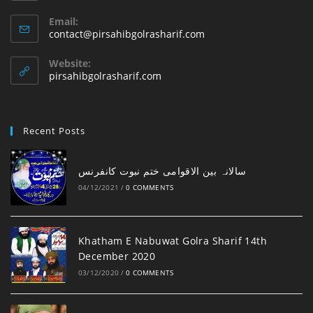
Email:
Opens
contact@pirsahibgolrasharif.com
in
your
Website:
application
pirsahibgolrasharif.com
Recent Posts
‎سالانہ بین الاقوامی ختم نبوت کانفرنس
04/12/2021
/
0 COMMENTS
Khatham E Nabuwat Golra Sharif 14th
December 2020
03/12/2020
/
0 COMMENTS