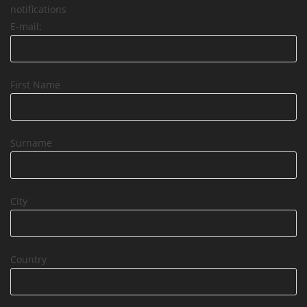
notifications
E-mail:
First Name
Surname
City
Country