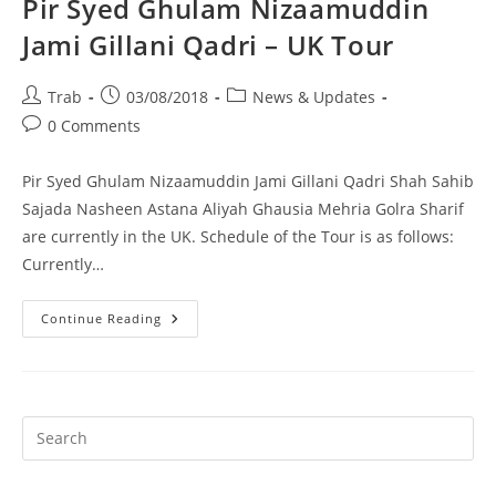
Pir Syed Ghulam Nizaamuddin
Jami Gillani Qadri – UK Tour
Post
Post
Post
Trab
03/08/2018
News & Updates
author:
published:
category:
Post
0 Comments
comments:
Pir Syed Ghulam Nizaamuddin Jami Gillani Qadri Shah Sahib
Sajada Nasheen Astana Aliyah Ghausia Mehria Golra Sharif
are currently in the UK. Schedule of the Tour is as follows:
Currently…
Pir
Continue Reading
Syed
Ghulam
Nizaamuddin
Jami
Gillani
Qadri
–
Pr
UK
Es
Tour
to