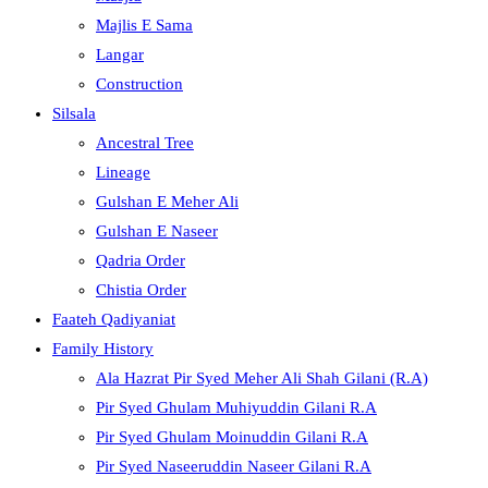
Majlis E Sama
Langar
Construction
Silsala
Ancestral Tree
Lineage
Gulshan E Meher Ali
Gulshan E Naseer
Qadria Order
Chistia Order
Faateh Qadiyaniat
Family History
Ala Hazrat Pir Syed Meher Ali Shah Gilani (R.A)
Pir Syed Ghulam Muhiyuddin Gilani R.A
Pir Syed Ghulam Moinuddin Gilani R.A
Pir Syed Naseeruddin Naseer Gilani R.A