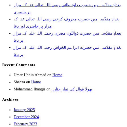
بغدادِ مقدّسہ میں حضرت داؤد طائی رضی اللہ تعالیٰ عنہ کے مزار
پر حاضری
بغدادِ مقدّسہ میں حضرت معروف کرخی رضی اللہ تعالیٰ عنہ کے
مزار پر حاضری اور دعا
بغدادِ مقدّسہ میں حضرت ذوالنّون مصری رحمتہ اللہ علیہ کے مزار
پر دعا
بغدادِ مقدّسہ میں حضرت ابراہیم الخواص رحمۃ اللہ علیہ کے مزار
پر دعا
Recent Comments
Umer Uddin Ahmed
on
Home
Shanza
on
Home
Mohammad Jhangir
on
بھولا قوال کی نماز جنازہ
Archives
January 2025
December 2024
February 2023