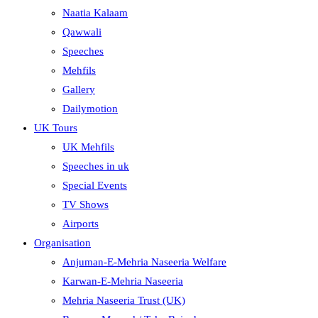
Naatia Kalaam
Qawwali
Speeches
Mehfils
Gallery
Dailymotion
UK Tours
UK Mehfils
Speeches in uk
Special Events
TV Shows
Airports
Organisation
Anjuman-E-Mehria Naseeria Welfare
Karwan-E-Mehria Naseeria
Mehria Naseeria Trust (UK)