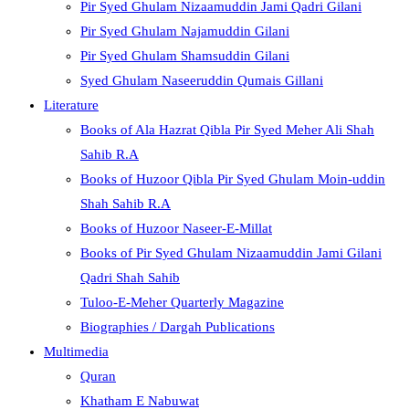
Pir Syed Ghulam Nizaamuddin Jami Qadri Gilani
Pir Syed Ghulam Najamuddin Gilani
Pir Syed Ghulam Shamsuddin Gilani
Syed Ghulam Naseeruddin Qumais Gillani
Literature
Books of Ala Hazrat Qibla Pir Syed Meher Ali Shah
Sahib R.A
Books of Huzoor Qibla Pir Syed Ghulam Moin-uddin
Shah Sahib R.A
Books of Huzoor Naseer-E-Millat
Books of Pir Syed Ghulam Nizaamuddin Jami Gilani
Qadri Shah Sahib
Tuloo-E-Meher Quarterly Magazine
Biographies / Dargah Publications
Multimedia
Quran
Khatham E Nabuwat