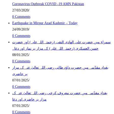
Coronavirus Outbreak COVID -19 AMN Pakistan
27/03/2020
/
0 Comments
Earthquake in Mirpur Azad Kashmir – Today
24/09/2019
/
0 Comments
سمراء میں حضرت علی الھادی النقی (رحمتہ اللہ علیہ) اور حضرت
حسن العسکری (رحمتہ اللہ علیہ) کے مزار پر نماز اور دعا۔
08/01/2025
/
0 Comments
بغدادِ مقدّسہ میں حضرت داؤد طائی رضی اللہ تعالیٰ عنہ کے مزار
پر حاضری
07/01/2025
/
0 Comments
بغدادِ مقدّسہ میں حضرت معروف کرخی رضی اللہ تعالیٰ عنہ کے
مزار پر حاضری اور دعا
07/01/2025
/
0 Comments