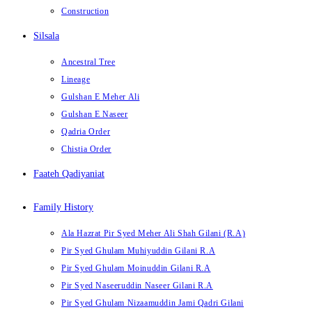
Construction
Silsala
Ancestral Tree
Lineage
Gulshan E Meher Ali
Gulshan E Naseer
Qadria Order
Chistia Order
Faateh Qadiyaniat
Family History
Ala Hazrat Pir Syed Meher Ali Shah Gilani (R.A)
Pir Syed Ghulam Muhiyuddin Gilani R.A
Pir Syed Ghulam Moinuddin Gilani R.A
Pir Syed Naseeruddin Naseer Gilani R.A
Pir Syed Ghulam Nizaamuddin Jami Qadri Gilani