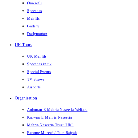
Qawwali
Speeches
Mehfils
Gallery
Dailymotion
UK Tours
UK Mehfils
Speeches in uk
Special Events
TV Shows
Airports
Organisation
Anjuman-E-Mehria Naseeria Welfare
Karwan-E-Mehria Naseeria
Mehria Naseeria Trust (UK)
Become Mureed / Take Baiyah