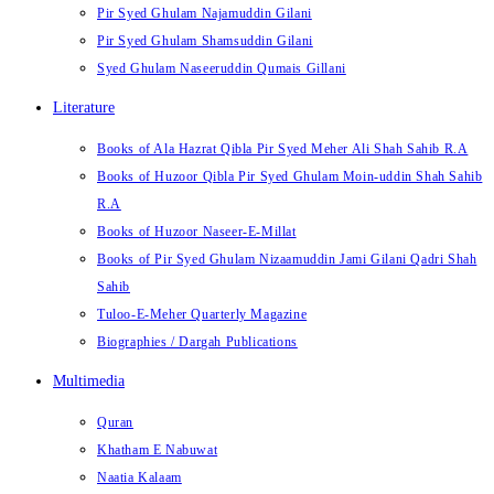
Pir Syed Ghulam Najamuddin Gilani
Pir Syed Ghulam Shamsuddin Gilani
Syed Ghulam Naseeruddin Qumais Gillani
Literature
Books of Ala Hazrat Qibla Pir Syed Meher Ali Shah Sahib R.A
Books of Huzoor Qibla Pir Syed Ghulam Moin-uddin Shah Sahib
R.A
Books of Huzoor Naseer-E-Millat
Books of Pir Syed Ghulam Nizaamuddin Jami Gilani Qadri Shah
Sahib
Tuloo-E-Meher Quarterly Magazine
Biographies / Dargah Publications
Multimedia
Quran
Khatham E Nabuwat
Naatia Kalaam