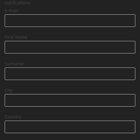
notifications
E-mail:
First Name
Surname
City
Country