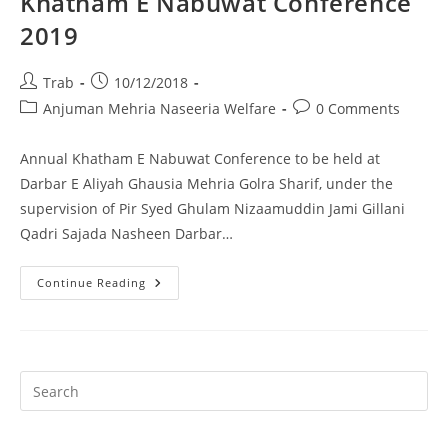
Khatham E Nabuwat Conference
2019
Post
Post
Trab
10/12/2018
author:
published:
Post
Post
Anjuman Mehria Naseeria Welfare
0 Comments
category:
comments:
Annual Khatham E Nabuwat Conference to be held at
Darbar E Aliyah Ghausia Mehria Golra Sharif, under the
supervision of Pir Syed Ghulam Nizaamuddin Jami Gillani
Qadri Sajada Nasheen Darbar…
Khatham
Continue Reading
E
Nabuwat
Conference
2019
Pr
Es
to