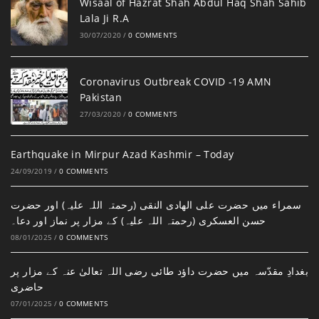
Wisaal of Hazrat Shah Abdul Haq Shah Sahib
Lala Ji R.A
30/07/2020
/
0 COMMENTS
Coronavirus Outbreak COVID -19 AMN
Pakistan
27/03/2020
/
0 COMMENTS
Earthquake in Mirpur Azad Kashmir – Today
24/09/2019
/
0 COMMENTS
سمراء میں حضرت علی الھادی النقی (رحمتہ اللہ علیہ) اور حضرت
حسن العسکری (رحمتہ اللہ علیہ) کے مزار پر نماز اور دعا۔
08/01/2025
/
0 COMMENTS
بغدادِ مقدّسہ میں حضرت داؤد طائی رضی اللہ تعالیٰ عنہ کے مزار پر
حاضری
07/01/2025
/
0 COMMENTS