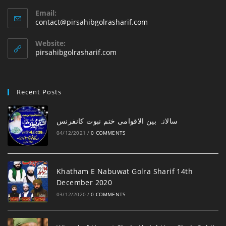
Email:
Opens
contact@pirsahibgolrasharif.com
in
your
Website:
application
pirsahibgolrasharif.com
Recent Posts
‎سالانہ بین الاقوامی ختم نبوت کانفرنس
04/12/2021
/
0 COMMENTS
Khatham E Nabuwat Golra Sharif 14th
December 2020
03/12/2020
/
0 COMMENTS