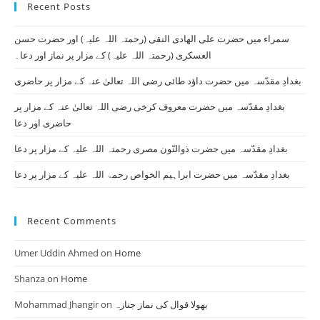
Recent Posts
clo
th
سمراء میں حضرت علی الھادی النقی (رحمتہ اللہ علیہ) اور حضرت حسن
se
العسکری (رحمتہ اللہ علیہ) کے مزار پر نماز اور دعا۔
pan
بغدادِ مقدّسہ میں حضرت داؤد طائی رضی اللہ تعالیٰ عنہ کے مزار پر حاضری
بغدادِ مقدّسہ میں حضرت معروف کرخی رضی اللہ تعالیٰ عنہ کے مزار پر
حاضری اور دعا
بغدادِ مقدّسہ میں حضرت ذوالنّون مصری رحمتہ اللہ علیہ کے مزار پر دعا
بغدادِ مقدّسہ میں حضرت ابراہیم الخواص رحمۃ اللہ علیہ کے مزار پر دعا
Recent Comments
Umer Uddin Ahmed
on
Home
Shanza
on
Home
Mohammad Jhangir
on
بھولا قوال کی نماز جنازہ