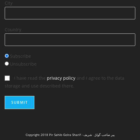
City
Country
Subscribe
Unsubscribe
I have read the
privacy policy
and I agree to the data
storage and use described there.
Copyright 2018 Pir Sahib Golra Sharif - پیر صاحب گولڑہ شریف