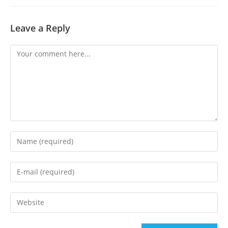
Leave a Reply
Comment
Enter
your
name
Enter
or
your
username
email
Enter
to
address
your
comment
to
website