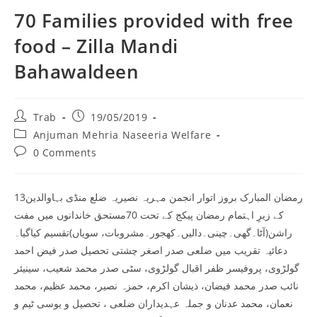
70 Families provided with free
food – Zilla Mandi
Bahawaldeen
Post
Post
Trab
19/05/2019
author:
published:
Post
Anjuman Mehria Naseeria Welfare
category:
Post
0 Comments
comments:
13رمضان المبارک بروز اتوار انجمن مہریہ نصیریہ ضلع منڈی بہاوالدین
کے زیرِ اہتمام رمضان پیکج کے تحت 70مستحق خاندانوں میں مفت
راشن(آٹا۔گھی۔چینی۔دالیں۔کھجور۔مشروبات، سویاں)تقسیم کیاگیا۔
دعائیہ تقریب میں ضلعی صدر اصغر چشتی تحصیل صدر فیض احمد
گولڑوی، پروفیسر ظفر اقبال گولڑوی، سٹی صدر محمد شعیب، سینیئر
نائب صدر محمد فیضان، ذیشان اکرم، حمزہ نصیر، محمد عظیم، محمد
نعمان، محمد عدنان و جملہ عہدیداران ضلعی ، تحصیل و یوسی ٹیم و