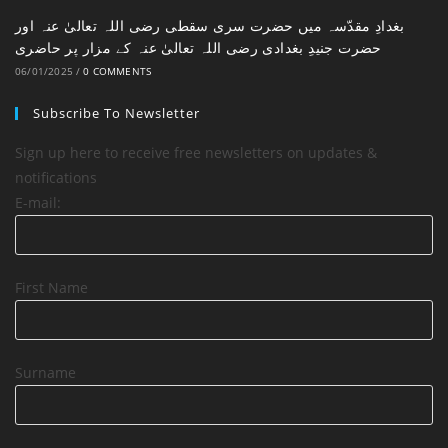
بغدادِ مقدّسہ میں حضرت سری سقطی رضی اللہ تعالیٰ عنہ اور
حضرت جنیدِ بغدادی رضی اللہ تعالیٰ عنہ کے مزار پر حاضری
06/01/2025
/
0 COMMENTS
Subscribe To Newsletter
Sign up here to receive free newsletters on updates &
notifications
E-mail:
First Name
Surname