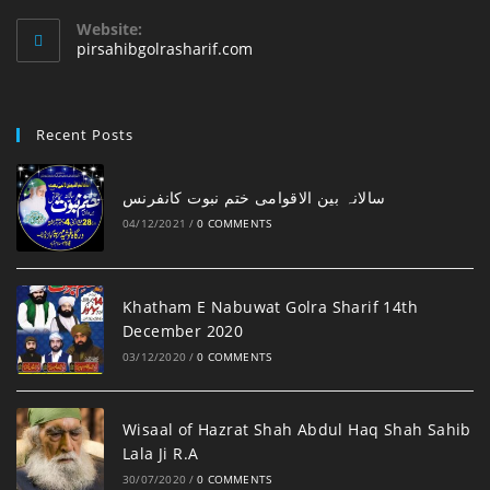
in
your
Website:
application
pirsahibgolrasharif.com
Recent Posts
‎سالانہ بین الاقوامی ختم نبوت کانفرنس
04/12/2021
/
0 COMMENTS
Khatham E Nabuwat Golra Sharif 14th
December 2020
03/12/2020
/
0 COMMENTS
Wisaal of Hazrat Shah Abdul Haq Shah Sahib
Lala Ji R.A
30/07/2020
/
0 COMMENTS