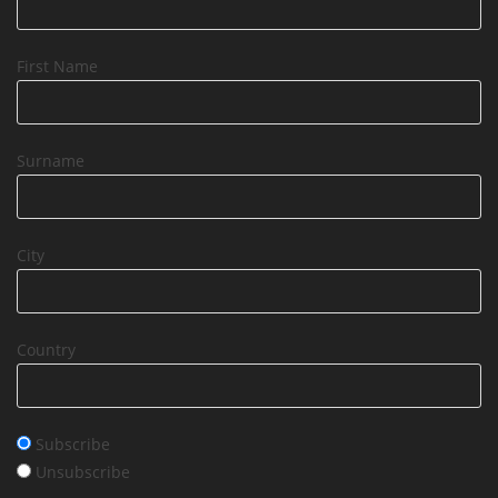
First Name
Surname
City
Country
Subscribe
Unsubscribe