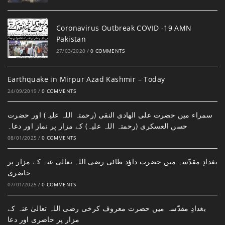
Coronavirus Outbreak COVID -19 AMN
Pakistan
27/03/2020
/
0 COMMENTS
Earthquake in Mirpur Azad Kashmir – Today
24/09/2019
/
0 COMMENTS
سمراء میں حضرت علی الھادی النقی (رحمتہ اللہ علیہ) اور حضرت
حسن العسکری (رحمتہ اللہ علیہ) کے مزار پر نماز اور دعا۔
08/01/2025
/
0 COMMENTS
بغدادِ مقدّسہ میں حضرت داؤد طائی رضی اللہ تعالیٰ عنہ کے مزار پر
حاضری
07/01/2025
/
0 COMMENTS
بغدادِ مقدّسہ میں حضرت معروف کرخی رضی اللہ تعالیٰ عنہ کے
مزار پر حاضری اور دعا