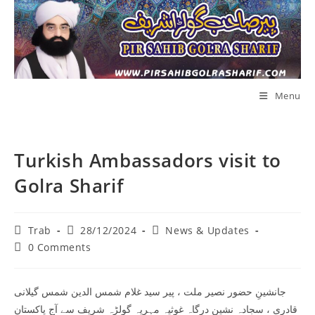
Skip
to
content
Menu
Turkish Ambassadors visit to
Golra Sharif
Post
Post
Post
Trab
28/12/2024
News & Updates
author:
published:
category:
Post
0 Comments
comments:
جانشینِ حضور نصیر ملت ، پیر سید غلام شمس الدین شمس گیلانی
قادری ، سجادہ نشین درگاہ غوثیہ مہریہ گولڑہ شریف سے آج پاکستان