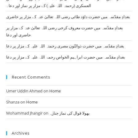
se
العسکری (رحمتہ اللہ علیہ) کے مزار پر نماز اور دعا۔
pan
بغدادِ مقدّسہ میں حضرت داؤد طائی رضی اللہ تعالیٰ عنہ کے مزار پر حاضری
بغدادِ مقدّسہ میں حضرت معروف کرخی رضی اللہ تعالیٰ عنہ کے مزار پر
حاضری اور دعا
بغدادِ مقدّسہ میں حضرت ذوالنّون مصری رحمتہ اللہ علیہ کے مزار پر دعا
بغدادِ مقدّسہ میں حضرت ابراہیم الخواص رحمۃ اللہ علیہ کے مزار پر دعا
Recent Comments
Umer Uddin Ahmed
on
Home
Shanza
on
Home
Mohammad Jhangir
on
بھولا قوال کی نماز جنازہ
Archives