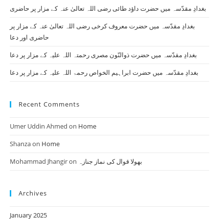
بغدادِ مقدّسہ میں حضرت داؤد طائی رضی اللہ تعالیٰ عنہ کے مزار پر حاضری
بغدادِ مقدّسہ میں حضرت معروف کرخی رضی اللہ تعالیٰ عنہ کے مزار پر
حاضری اور دعا
بغدادِ مقدّسہ میں حضرت ذوالنّون مصری رحمتہ اللہ علیہ کے مزار پر دعا
بغدادِ مقدّسہ میں حضرت ابراہیم الخواص رحمۃ اللہ علیہ کے مزار پر دعا
Recent Comments
Umer Uddin Ahmed
on
Home
Shanza
on
Home
Mohammad Jhangir
on
بھولا قوال کی نماز جنازہ
Archives
January 2025