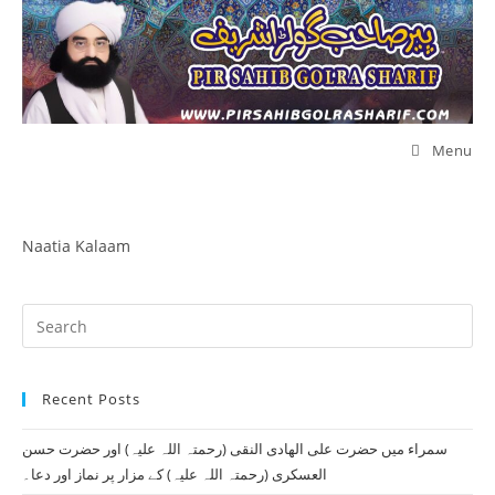
Skip
to
content
Menu
Naatia Kalaam
Pr
Es
to
Recent Posts
clo
th
سمراء میں حضرت علی الھادی النقی (رحمتہ اللہ علیہ) اور حضرت حسن
se
العسکری (رحمتہ اللہ علیہ) کے مزار پر نماز اور دعا۔
pan