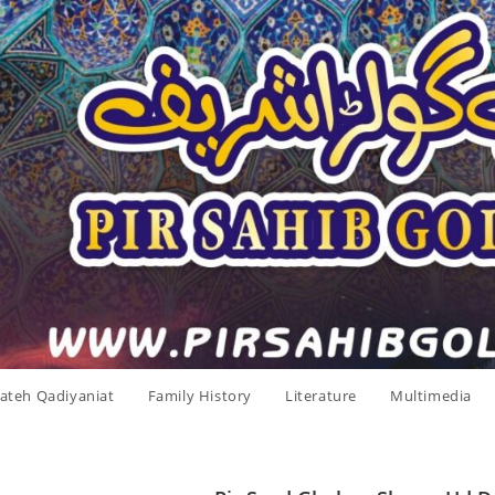
ateh Qadiyaniat
Family History
Literature
Multimedia