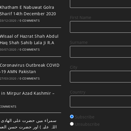
Khatham E Nabuwat Golra
Sharif 14th December 2020
First Name
03/12/2020
/
0 COMMENTS
Wisaal of Hazrat Shah Abdul
Surname
Haq Shah Sahib Lala Ji R.A
30/07/2020
/
0 COMMENTS
Coronavirus Outbreak COVID
City
-19 AMN Pakistan
27/03/2020
/
0 COMMENTS
Country
 in Mirpur Azad Kashmir –
 COMMENTS
Subscribe
سمراء میں حضرت علی الھادی ا
Unsubscribe
اللہ علیہ) اور حضرت حسن الع