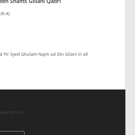
en Shams Gillani Qadri
(R.A)
d Pir Syed Ghulam Najm ud Din Gilani in all
wsletters on