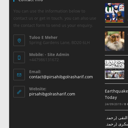
You can use the information below to
contact us or get in touch. you can also use
the contact form to send us your enquiry.
Tuloo E Meher
Spring Gardens Lane, BD20 6LH
Mobile: - Site Admin
+447986131672
Email:
contact@pirsahibgolrasharif.com
Website:
Earthquake
pirsahibgolrasharif.com
Today
24/09/2019
/
0
لنقی (رحمتہ
سکری (رحمتہ