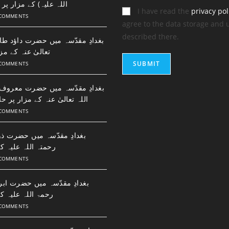
اللہ علیہ) کے مزار پر 
I have read the
privacy pol
 COMMENTS
agree to the data storage and 
described there.
بغدادِ مقدّسہ میں حضرت داؤد طا
تعالیٰ عنہ کے م
 COMMENTS
بغدادِ مقدّسہ میں حضرت معرو
اللہ تعالیٰ عنہ کے مزار پر ح
 COMMENTS
بغدادِ مقدّسہ میں حضرت ذو
رحمتہ اللہ علیہ کے
 COMMENTS
بغدادِ مقدّسہ میں حضرت ابر
رحمۃ اللہ علیہ کے
 COMMENTS