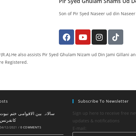
Pir Syed Ghulam Shams Ud De
Son of Pir Syed Naseer ud din Naseer 
(R.A).He also assists Pir Syed Ghulam Nizam ud Din Jami Gillani an
re Registered.
osts
Subscribe To Newsletter
Sign up here to receive free ne
کانفرنس
updates & notifications
04/12/2021
/
0 COMMENTS
E-mail: