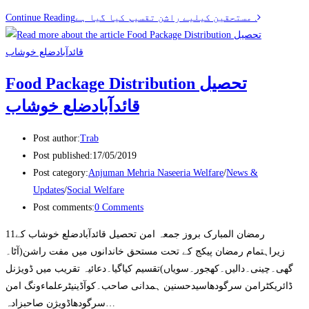
Continue Reading
مستحقین کیلیے راشن تقسیم کیا گیا ہے .
‎Food Package Distribution تحصیل
قائدآبادضلع خوشاب
Post author:
Trab
Post published:
17/05/2019
Post category:
Anjuman Mehria Naseeria Welfare
/
News &
Updates
/
Social Welfare
Post comments:
0 Comments
11رمضان المبارک بروز جمعہ امن تحصیل قائدآبادضلع خوشاب کے
زیراہتمام رمضان پیکج کے تحت مستحق خاندانوں میں مفت راشن(آٹا۔
گھی۔چینی۔دالیں۔کھجور۔سویاں)تقسیم کیاگیا۔دعائیہ تقریب میں ڈویژنل
ڈائریکٹرامن سرگودھاسیدحسنین ہمدانی صاحب۔کوآڈینیٹرعلماءونگ امن
سرگودھاڈویژن صاحبزادہ…