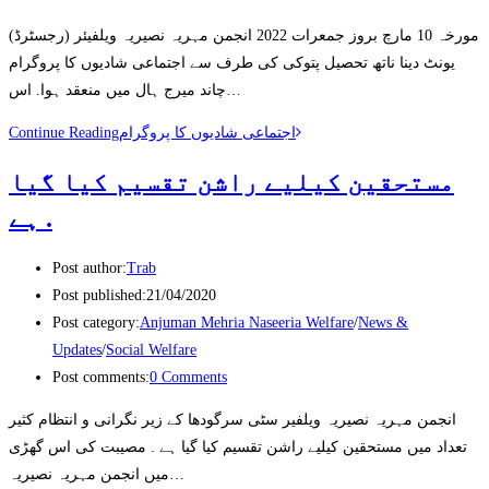
مورخہ 10 مارچ بروز جمعرات 2022 انجمن مہریہ نصیریہ ویلفیئر (رجسٹرڈ)
یونٹ دینا ناتھ تحصیل پتوکی کی طرف سے اجتماعی شادیوں کا پروگرام
چاند میرج ہال میں منعقد ہوا. اس…
Continue Reading
اجتماعی شادیوں کا پروگرام
مستحقین کیلیے راشن تقسیم کیا گیا
ہے .
Post author:
Trab
Post published:
21/04/2020
Post category:
Anjuman Mehria Naseeria Welfare
/
News &
Updates
/
Social Welfare
Post comments:
0 Comments
انجمن مہریہ نصیریہ ویلفیر سٹی سرگودھا کے زیر نگرانی و انتظام کثیر
تعداد میں مستحقین کیلیے راشن تقسیم کیا گیا ہے . مصیبت کی اس گھڑی
میں انجمن مہریہ نصیریہ…