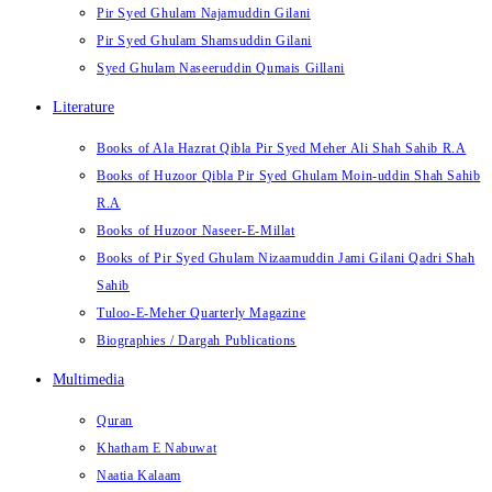
Pir Syed Ghulam Najamuddin Gilani
Pir Syed Ghulam Shamsuddin Gilani
Syed Ghulam Naseeruddin Qumais Gillani
Literature
Books of Ala Hazrat Qibla Pir Syed Meher Ali Shah Sahib R.A
Books of Huzoor Qibla Pir Syed Ghulam Moin-uddin Shah Sahib
R.A
Books of Huzoor Naseer-E-Millat
Books of Pir Syed Ghulam Nizaamuddin Jami Gilani Qadri Shah
Sahib
Tuloo-E-Meher Quarterly Magazine
Biographies / Dargah Publications
Multimedia
Quran
Khatham E Nabuwat
Naatia Kalaam