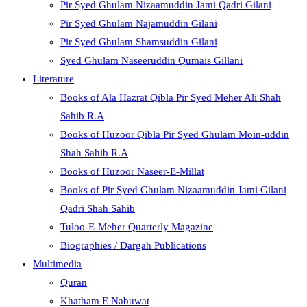
Pir Syed Ghulam Nizaamuddin Jami Qadri Gilani
Pir Syed Ghulam Najamuddin Gilani
Pir Syed Ghulam Shamsuddin Gilani
Syed Ghulam Naseeruddin Qumais Gillani
Literature
Books of Ala Hazrat Qibla Pir Syed Meher Ali Shah
Sahib R.A
Books of Huzoor Qibla Pir Syed Ghulam Moin-uddin
Shah Sahib R.A
Books of Huzoor Naseer-E-Millat
Books of Pir Syed Ghulam Nizaamuddin Jami Gilani
Qadri Shah Sahib
Tuloo-E-Meher Quarterly Magazine
Biographies / Dargah Publications
Multimedia
Quran
Khatham E Nabuwat