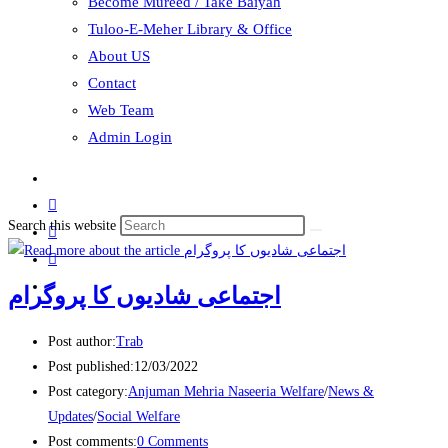
Become Mureed / Take Baiyah
Tuloo-E-Meher Library & Office
About US
Contact
Web Team
Admin Login
Search this website
اجتماعی شادیوں کا پروگرام
Post author:
Trab
Post published:
12/03/2022
Post category:
Anjuman Mehria Naseeria Welfare
/
News &
Updates
/
Social Welfare
Post comments:
0 Comments