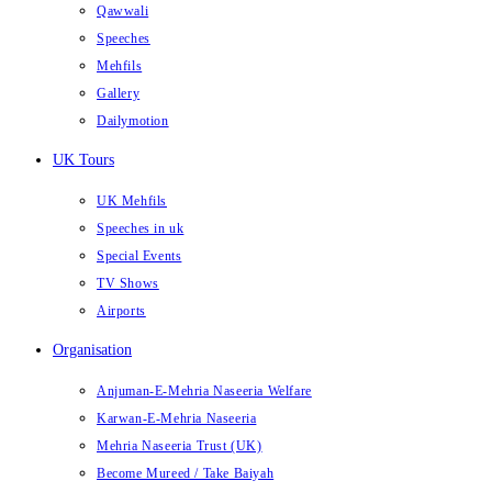
Qawwali
Speeches
Mehfils
Gallery
Dailymotion
UK Tours
UK Mehfils
Speeches in uk
Special Events
TV Shows
Airports
Organisation
Anjuman-E-Mehria Naseeria Welfare
Karwan-E-Mehria Naseeria
Mehria Naseeria Trust (UK)
Become Mureed / Take Baiyah