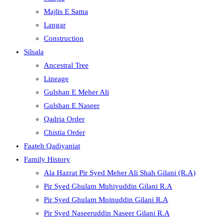
Majlis E Sama
Langar
Construction
Silsala
Ancestral Tree
Lineage
Gulshan E Meher Ali
Gulshan E Naseer
Qadria Order
Chistia Order
Faateh Qadiyaniat
Family History
Ala Hazrat Pir Syed Meher Ali Shah Gilani (R.A)
Pir Syed Ghulam Muhiyuddin Gilani R.A
Pir Syed Ghulam Moinuddin Gilani R.A
Pir Syed Naseeruddin Naseer Gilani R.A