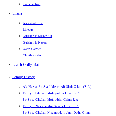
Construction
Silsala
Ancestral Tree
Lineage
Gulshan E Meher Ali
Gulshan E Naseer
Qadria Order
Chistia Order
Faateh Qadiyaniat
Family History
Ala Hazrat Pir Syed Meher Ali Shah Gilani (R.A)
Pir Syed Ghulam Muhiyuddin Gilani R.A
Pir Syed Ghulam Moinuddin Gilani R.A
Pir Syed Naseeruddin Naseer Gilani R.A
Pir Syed Ghulam Nizaamuddin Jami Qadri Gilani