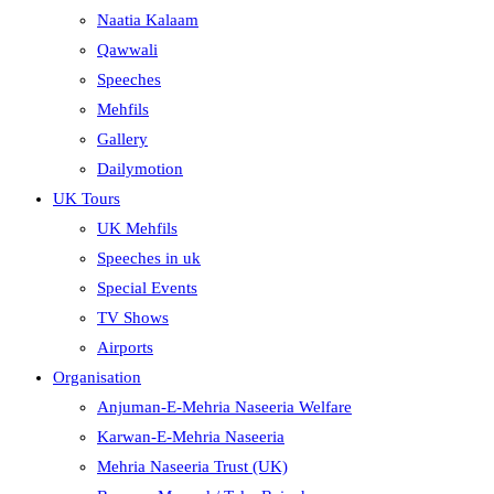
Naatia Kalaam
Qawwali
Speeches
Mehfils
Gallery
Dailymotion
UK Tours
UK Mehfils
Speeches in uk
Special Events
TV Shows
Airports
Organisation
Anjuman-E-Mehria Naseeria Welfare
Karwan-E-Mehria Naseeria
Mehria Naseeria Trust (UK)