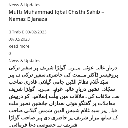
News & Updates
Mufti Muhammad Iqbal Chisthi Sahib –
Namaz E Janaza
Trab
09/02/2023
09/02/2023
Read more
0
News & Updates
دربارِ عالیہ غوثیہ مہریہ گولڑا شریف پر سفیرِ ترکی
پروفیسر ڈاکٹر مہمت کی حاضری.سفیرِ ترکی نے پیر
سیّد غُلام نظامُ الدّین جامی گیلانی قادری صاحب
سجّادہ نشین دربارِ عالیہ غوثیہ مہریہ گولڑا شریف
سے ملاقات کی۔ملاقات میں مِلّت اِسلامیہ کو درپیش
معاملات پر گفتگو ھوئی بعدازاں جانشين نصير ملت
قبلہ پير سيد غلام شمس الدين شمس گيلانى صاحب
کے ساتھ مزار شريف پر حاضرى دى پیر صاحب گولڑا
شریف نے خصوصی دعا فرمائی۔