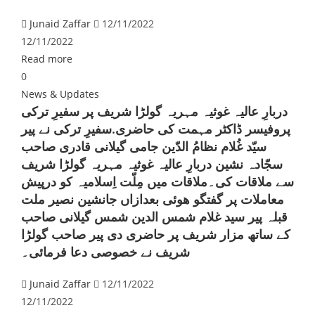
Junaid Zaffar
12/11/2022
12/11/2022
Read more
0
News & Updates
دربارِ عالیہ غوثیہ مہریہ گولڑا شریف پر سفیرِ ترکی
پروفیسر ڈاکٹر مہمت کی حاضری.سفیرِ ترکی نے پیر
سیّد غُلام نظامُ الدّین جامی گیلانی قادری صاحب
سجّادہ نشین دربارِ عالیہ غوثیہ مہریہ گولڑا شریف
سے ملاقات کی۔ملاقات میں مِلّت اِسلامیہ کو درپیش
معاملات پر گفتگو ھوئی بعدازاں جانشين نصير ملت
قبلہ پير سيد غلام شمس الدين شمس گيلانى صاحب
کے ساتھ مزار شريف پر حاضرى دى پیر صاحب گولڑا
شریف نے خصوصی دعا فرمائی۔
Junaid Zaffar
12/11/2022
12/11/2022