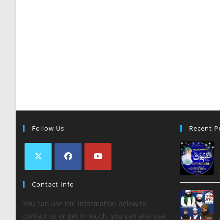
Follow Us
Recent P
Contact Info
You can use the information below to
contact us or get in touch. you can also use