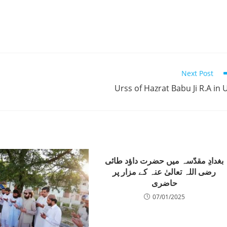
Next Post
Urss of Hazrat Babu Ji R.A in 
بغدادِ مقدّسہ میں حضرت داؤد طائی
رضی اللہ تعالیٰ عنہ کے مزار پر
حاضری
07/01/2025