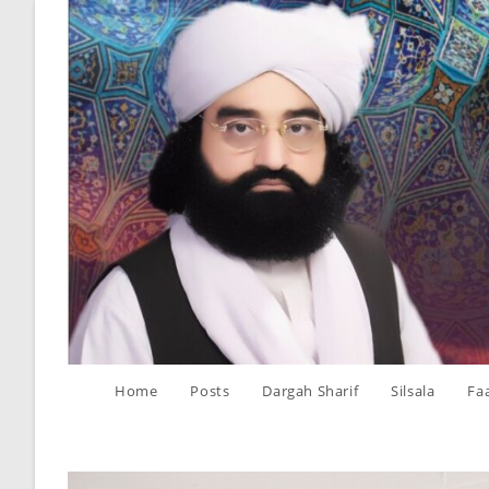
Skip
to
content
Home
Posts
Dargah Sharif
Silsala
Fa