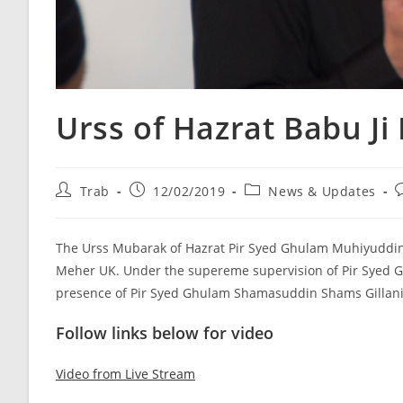
Urss of Hazrat Babu Ji 
Post
Post
Post
P
Trab
12/02/2019
News & Updates
author:
published:
category:
c
The Urss Mubarak of Hazrat Pir Syed Ghulam Muhiyuddin Gi
Meher UK. Under the supereme supervision of Pir Syed G
presence of Pir Syed Ghulam Shamasuddin Shams Gillani
Follow links below for video
Video from Live Stream