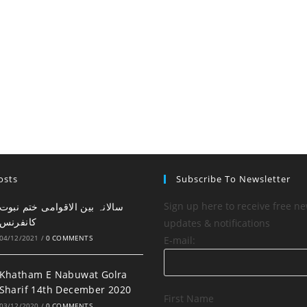
osts
Subscribe To Newsletter
Sign up here to receive free ne
کانفرنس
updates & notifications
04/12/2021
/
0 COMMENTS
E-mail:
Khatham E Nabuwat Golra
Sharif 14th December 2020
First Name
03/12/2020
/
0 COMMENTS