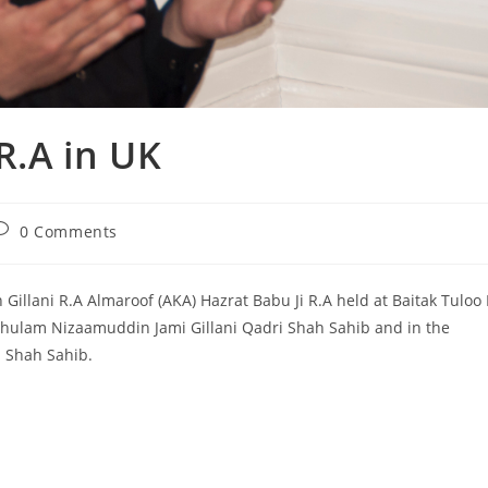
R.A in UK
ost
0 Comments
omments:
llani R.A Almaroof (AKA) Hazrat Babu Ji R.A held at Baitak Tuloo 
hulam Nizaamuddin Jami Gillani Qadri Shah Sahib and in the
 Shah Sahib.