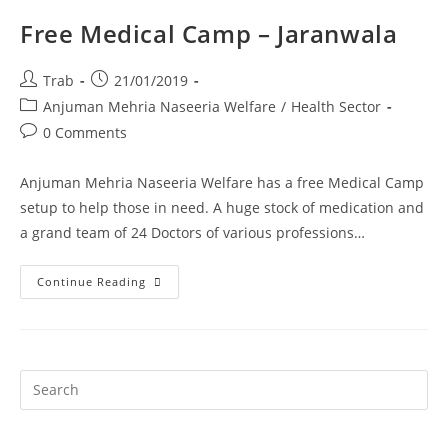
Free Medical Camp – Jaranwala
Post
Post
Trab
21/01/2019
author:
published:
Post
Anjuman Mehria Naseeria Welfare
/
Health Sector
category:
Post
0 Comments
comments:
Anjuman Mehria Naseeria Welfare has a free Medical Camp
setup to help those in need. A huge stock of medication and
a grand team of 24 Doctors of various professions…
Free
Continue Reading
Medical
Camp
–
Jaranwala
Pr
Es
to