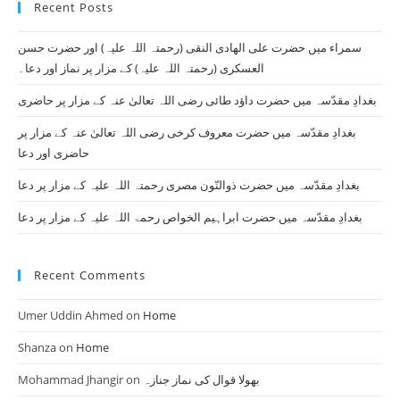
Recent Posts
clo
th
سمراء میں حضرت علی الھادی النقی (رحمتہ اللہ علیہ) اور حضرت حسن
se
العسکری (رحمتہ اللہ علیہ) کے مزار پر نماز اور دعا۔
pan
بغدادِ مقدّسہ میں حضرت داؤد طائی رضی اللہ تعالیٰ عنہ کے مزار پر حاضری
بغدادِ مقدّسہ میں حضرت معروف کرخی رضی اللہ تعالیٰ عنہ کے مزار پر
حاضری اور دعا
بغدادِ مقدّسہ میں حضرت ذوالنّون مصری رحمتہ اللہ علیہ کے مزار پر دعا
بغدادِ مقدّسہ میں حضرت ابراہیم الخواص رحمۃ اللہ علیہ کے مزار پر دعا
Recent Comments
Umer Uddin Ahmed
on
Home
Shanza
on
Home
Mohammad Jhangir
on
بھولا قوال کی نماز جنازہ