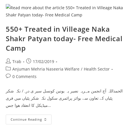
550+ Treated in Villeage Naka
Shakr Patyan today- Free Medical
Camp
Post
Post
Trab
17/02/2019
author:
published:
Post
Anjuman Mehria Naseeria Welfare
/
Health Sector
category:
Post
0 Comments
comments:
الحمداللہ آج انجمن مہریہ نصیر یہ یونین کونسل سیر ی درہ/ نکہ شکر
پٹیاں کے تعاون سے بوائز پرائمری سکول نکہ شکر پٹیاں میں فری
میڈیکل کا انعقاد ھوا جس…
550+
Continue Reading
Treated
In