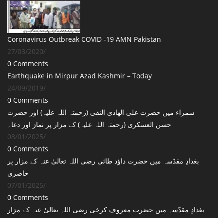
Coronavirus Outbreak COVID -19 AMN Pakistan
27/03/2020
/
0 Comments
Earthquake in Mirpur Azad Kashmir – Today
24/09/2019
/
0 Comments
سمراء میں حضرت علی الھادی النقی (رحمتہ اللہ علیہ) اور حضرت
حسن العسکری (رحمتہ اللہ علیہ) کے مزار پر نماز اور دعا۔
08/01/2025
/
0 Comments
بغدادِ مقدّسہ میں حضرت داؤد طائی رضی اللہ تعالیٰ عنہ کے مزار پر
حاضری
07/01/2025
/
0 Comments
بغدادِ مقدّسہ میں حضرت معروف کرخی رضی اللہ تعالیٰ عنہ کے مزار