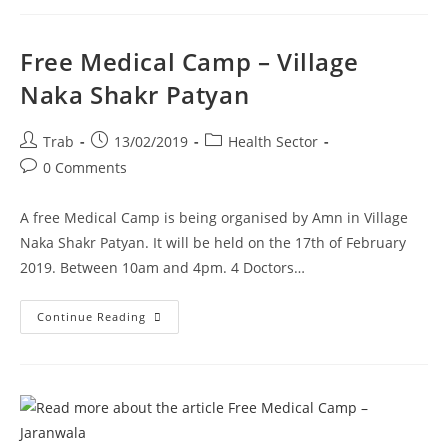
Villeage
Naka
Shakr
Patyan
Free Medical Camp – Village
Today-
Free
Naka Shakr Patyan
Medical
Camp
Post
Post
Post
Trab
13/02/2019
Health Sector
author:
published:
category:
Post
0 Comments
comments:
A free Medical Camp is being organised by Amn in Village
Naka Shakr Patyan. It will be held on the 17th of February
2019. Between 10am and 4pm. 4 Doctors…
Free
Continue Reading
Medical
Camp
–
Village
Naka
Shakr
Patyan