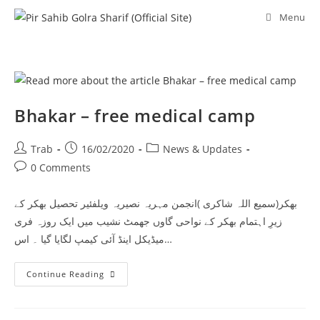
Skip
Menu
to
content
Bhakar – free medical camp
Post
Post
Post
Trab
16/02/2020
News & Updates
author:
published:
category:
Post
0 Comments
comments:
بھکر(سمیع اللہ شاکری )انجمن مہریہ نصیریہ ویلفئیر تحصیل بھکر کے
زیرِ اہتمام بھکر کے نواحی گاوں جھمٹ نشیب میں ایک روزہ فری
میڈیکل اینڈ آئی کیمپ لگایا گیا ۔ اس…
Bhakar
Continue Reading
–
Free
Medical
Camp