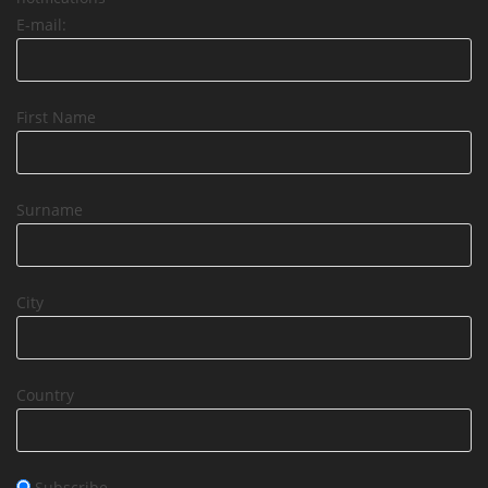
E-mail:
First Name
Surname
City
Country
Subscribe