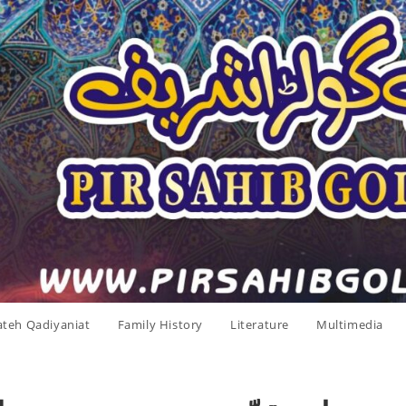
ateh Qadiyaniat
Family History
Literature
Multimedia