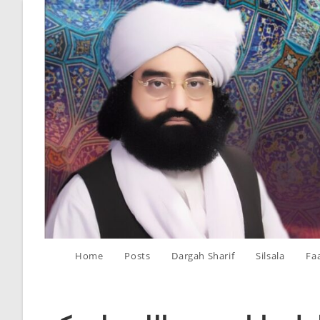
Skip
to
content
Home
Posts
Dargah Sharif
Silsala
Fa