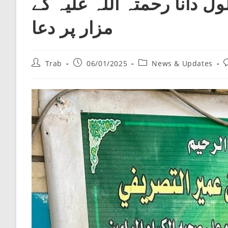
ل دانا رحمتہ اللہ علیہ کے
مزار پر دعا
Post
Post
Post
P
Trab
06/01/2025
News & Updates
author:
published:
category:
c