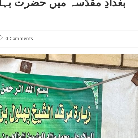
بغدادِ مقدّسہ میں حضرت بہلو
ost
0 Comments
omments: