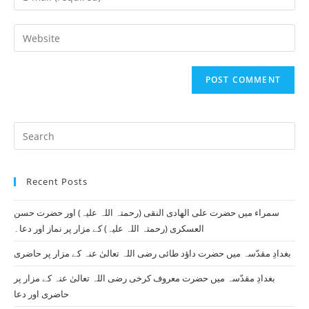
or
your
username
email
Enter
to
address
your
comment
to
website
comment
URL
(optional)
Pr
Es
to
Recent Posts
clo
th
سمراء میں حضرت علی الھادی النقی (رحمتہ اللہ علیہ) اور حضرت حسن
se
العسکری (رحمتہ اللہ علیہ) کے مزار پر نماز اور دعا۔
pan
بغدادِ مقدّسہ میں حضرت داؤد طائی رضی اللہ تعالیٰ عنہ کے مزار پر حاضری
بغدادِ مقدّسہ میں حضرت معروف کرخی رضی اللہ تعالیٰ عنہ کے مزار پر
حاضری اور دعا