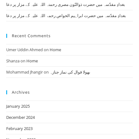
بغدادِ مقدّسہ میں حضرت ذوالنّون مصری رحمتہ اللہ علیہ کے مزار پر دعا
بغدادِ مقدّسہ میں حضرت ابراہیم الخواص رحمۃ اللہ علیہ کے مزار پر دعا
Recent Comments
Umer Uddin Ahmed
on
Home
Shanza
on
Home
Mohammad Jhangir
on
بھولا قوال کی نماز جنازہ
Archives
January 2025
December 2024
February 2023