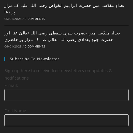
بغدادِ مقدّسہ میں حضرت ابراہیم الخواص رحمۃ اللہ علیہ کے مزار
پر دعا
06/01/2025
/
0 COMMENTS
بغدادِ مقدّسہ میں حضرت سری سقطی رضی اللہ تعالیٰ عنہ اور
حضرت جنیدِ بغدادی رضی اللہ تعالیٰ عنہ کے مزار پر حاضری
06/01/2025
/
0 COMMENTS
Subscribe To Newsletter
Sign up here to receive free newsletters on updates &
notifications
E-mail:
First Name