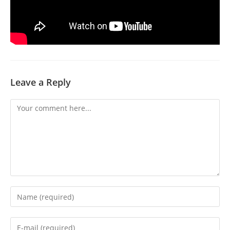
Leave a Reply
Comment
Enter
your
name
Enter