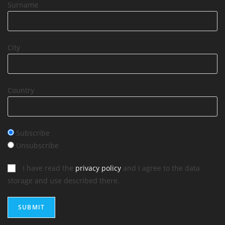
Surname
City
Country
Subscribe
Unsubscribe
I have read the
privacy policy
and I agree to the data
storage and use described there.