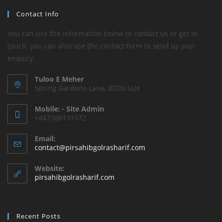
Contact Info
You can use the information below to contact us or get in
touch. you can also use the contact form to send us your
enquiry.
Tuloo E Meher
Spring Gardens Lane, BD20 6LH
Mobile: - Site Admin
+447986131672
Email:
Opens
contact@pirsahibgolrasharif.com
in
your
Website:
application
pirsahibgolrasharif.com
Recent Posts