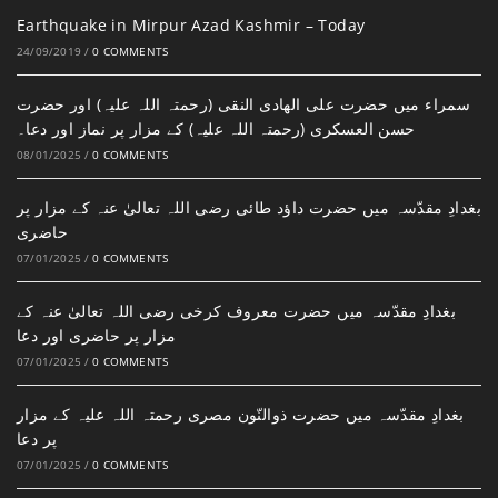
Earthquake in Mirpur Azad Kashmir – Today
24/09/2019
/
0 COMMENTS
سمراء میں حضرت علی الھادی النقی (رحمتہ اللہ علیہ) اور حضرت
حسن العسکری (رحمتہ اللہ علیہ) کے مزار پر نماز اور دعا۔
08/01/2025
/
0 COMMENTS
بغدادِ مقدّسہ میں حضرت داؤد طائی رضی اللہ تعالیٰ عنہ کے مزار پر
حاضری
07/01/2025
/
0 COMMENTS
بغدادِ مقدّسہ میں حضرت معروف کرخی رضی اللہ تعالیٰ عنہ کے
مزار پر حاضری اور دعا
07/01/2025
/
0 COMMENTS
بغدادِ مقدّسہ میں حضرت ذوالنّون مصری رحمتہ اللہ علیہ کے مزار
پر دعا
07/01/2025
/
0 COMMENTS