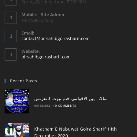
Spring Gardens Lane, BD20 6LH
Mobile: - Site Admin
+447986131672
Email:
Opens
contact@pirsahibgolrasharif.com
in
your
Website:
application
pirsahibgolrasharif.com
Recent Posts
‎سالانہ بین الاقوامی ختم نبوت کانفرنس
04/12/2021
/
0 COMMENTS
Khatham E Nabuwat Golra Sharif 14th
December 2020