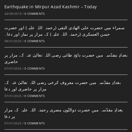
Earthquake in Mirpur Azad Kashmir – Today
24/09/2019
/
0 COMMENTS
سمراء میں حضرت علی الھادی النقی (رحمتہ اللہ علیہ) اور حضرت
حسن العسکری (رحمتہ اللہ علیہ) کے مزار پر نماز اور دعا۔
08/01/2025
/
0 COMMENTS
بغدادِ مقدّسہ میں حضرت داؤد طائی رضی اللہ تعالیٰ عنہ کے مزار پر
حاضری
07/01/2025
/
0 COMMENTS
بغدادِ مقدّسہ میں حضرت معروف کرخی رضی اللہ تعالیٰ عنہ کے
مزار پر حاضری اور دعا
07/01/2025
/
0 COMMENTS
بغدادِ مقدّسہ میں حضرت ذوالنّون مصری رحمتہ اللہ علیہ کے مزار
پر دعا
07/01/2025
/
0 COMMENTS