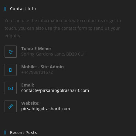
Contact Info
You can use the information below to contact us or get in
touch. you can also use the contact form to send us your
enquiry.
Tuloo E Meher
Spring Gardens Lane, BD20 6LH
Mobile: - Site Admin
+447986131672
Email:
Opens
contact@pirsahibgolrasharif.com
in
your
Website:
application
pirsahibgolrasharif.com
Recent Posts