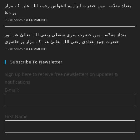
بغدادِ مقدّسہ میں حضرت ابراہیم الخواص رحمۃ اللہ علیہ کے مزار
پر دعا
06/01/2025
/
0 COMMENTS
بغدادِ مقدّسہ میں حضرت سری سقطی رضی اللہ تعالیٰ عنہ اور
حضرت جنیدِ بغدادی رضی اللہ تعالیٰ عنہ کے مزار پر حاضری
06/01/2025
/
0 COMMENTS
Subscribe To Newsletter
Sign up here to receive free newsletters on updates &
notifications
E-mail:
First Name