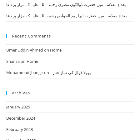
بغدادِ مقدّسہ میں حضرت ذوالنّون مصری رحمتہ اللہ علیہ کے مزار پر دعا
بغدادِ مقدّسہ میں حضرت ابراہیم الخواص رحمۃ اللہ علیہ کے مزار پر دعا
Recent Comments
Umer Uddin Ahmed
on
Home
Shanza
on
Home
Mohammad Jhangir
on
بھولا قوال کی نماز جنازہ
Archives
January 2025
December 2024
February 2023