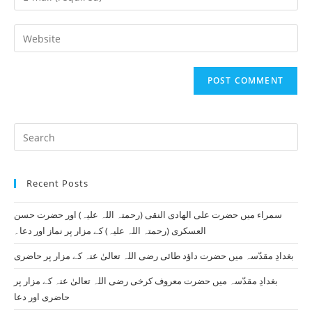
or
your
username
email
Enter
to
address
your
comment
to
website
comment
URL
(optional)
Pr
Es
to
Recent Posts
clo
th
سمراء میں حضرت علی الھادی النقی (رحمتہ اللہ علیہ) اور حضرت حسن
se
العسکری (رحمتہ اللہ علیہ) کے مزار پر نماز اور دعا۔
pan
بغدادِ مقدّسہ میں حضرت داؤد طائی رضی اللہ تعالیٰ عنہ کے مزار پر حاضری
بغدادِ مقدّسہ میں حضرت معروف کرخی رضی اللہ تعالیٰ عنہ کے مزار پر
حاضری اور دعا