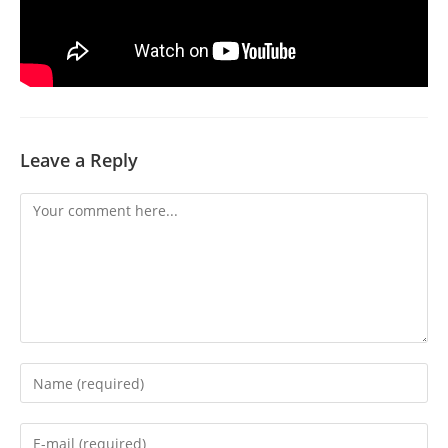
Leave a Reply
Comment
Enter
your
name
Enter