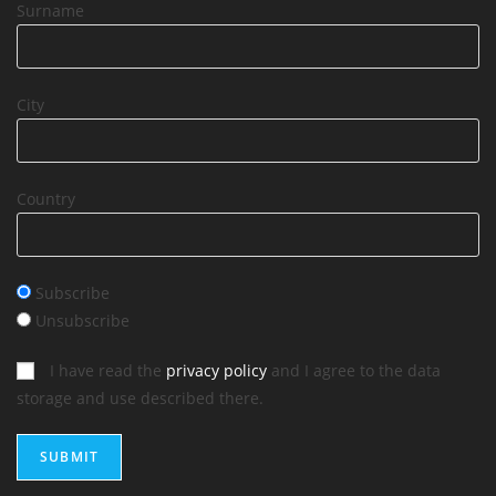
Surname
City
Country
Subscribe
Unsubscribe
I have read the
privacy policy
and I agree to the data
storage and use described there.