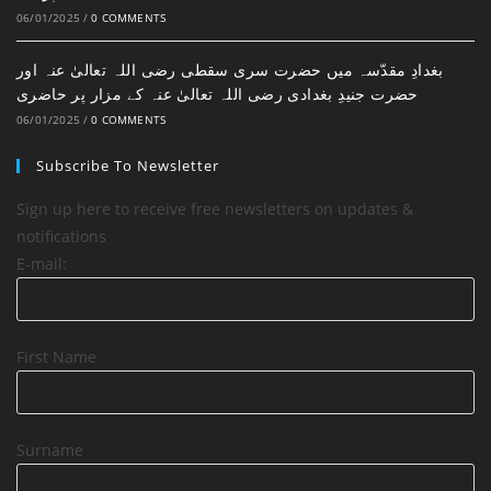
06/01/2025
/
0 COMMENTS
بغدادِ مقدّسہ میں حضرت سری سقطی رضی اللہ تعالیٰ عنہ اور
حضرت جنیدِ بغدادی رضی اللہ تعالیٰ عنہ کے مزار پر حاضری
06/01/2025
/
0 COMMENTS
Subscribe To Newsletter
Sign up here to receive free newsletters on updates &
notifications
E-mail:
First Name
Surname