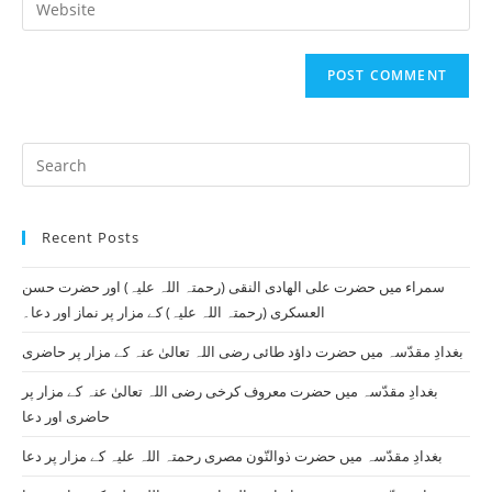
to
address
your
comment
to
website
comment
URL
(optional)
Pr
Es
to
Recent Posts
clo
th
سمراء میں حضرت علی الھادی النقی (رحمتہ اللہ علیہ) اور حضرت حسن
se
العسکری (رحمتہ اللہ علیہ) کے مزار پر نماز اور دعا۔
pan
بغدادِ مقدّسہ میں حضرت داؤد طائی رضی اللہ تعالیٰ عنہ کے مزار پر حاضری
بغدادِ مقدّسہ میں حضرت معروف کرخی رضی اللہ تعالیٰ عنہ کے مزار پر
حاضری اور دعا
بغدادِ مقدّسہ میں حضرت ذوالنّون مصری رحمتہ اللہ علیہ کے مزار پر دعا