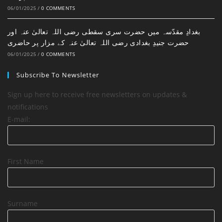
06/01/2025
/
0 COMMENTS
بغدادِ مقدّسہ میں حضرت سری سقطی رضی اللہ تعالیٰ عنہ اور
حضرت جنیدِ بغدادی رضی اللہ تعالیٰ عنہ کے مزار پر حاضری
06/01/2025
/
0 COMMENTS
Subscribe To Newsletter
Sign up here to receive free newsletters on updates &
notifications
E-mail:
First Name
Surname