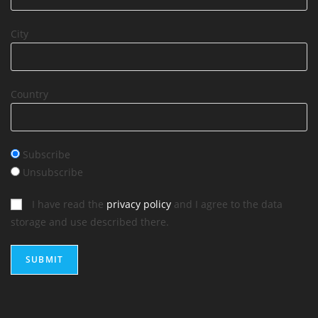
City
Country
Subscribe
Unsubscribe
I have read the
privacy policy
and I agree to the data
storage and use described there.