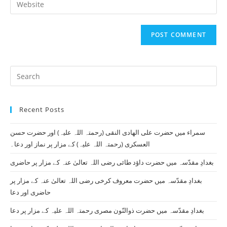
to
address
your
comment
to
website
comment
URL
(optional)
Pr
Es
to
Recent Posts
clo
th
سمراء میں حضرت علی الھادی النقی (رحمتہ اللہ علیہ) اور حضرت حسن
se
العسکری (رحمتہ اللہ علیہ) کے مزار پر نماز اور دعا۔
pan
بغدادِ مقدّسہ میں حضرت داؤد طائی رضی اللہ تعالیٰ عنہ کے مزار پر حاضری
بغدادِ مقدّسہ میں حضرت معروف کرخی رضی اللہ تعالیٰ عنہ کے مزار پر
حاضری اور دعا
بغدادِ مقدّسہ میں حضرت ذوالنّون مصری رحمتہ اللہ علیہ کے مزار پر دعا