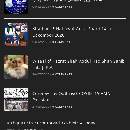
04/12/2021
/
0 COMMENTS
Khatham E Nabuwat Golra Sharif 14th
December 2020
03/12/2020
/
0 COMMENTS
Wisaal of Hazrat Shah Abdul Haq Shah Sahib
Lala Ji R.A
30/07/2020
/
0 COMMENTS
Coronavirus Outbreak COVID -19 AMN
Pakistan
27/03/2020
/
0 COMMENTS
Earthquake in Mirpur Azad Kashmir – Today
24/09/2019
/
0 COMMENTS