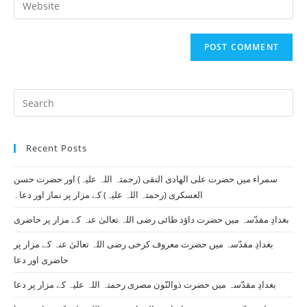
to
address
your
comment
to
website
comment
URL
(optional)
Pr
Es
to
Recent Posts
clo
th
سمراء میں حضرت علی الھادی النقی (رحمتہ اللہ علیہ) اور حضرت حسن
se
العسکری (رحمتہ اللہ علیہ) کے مزار پر نماز اور دعا۔
pan
بغدادِ مقدّسہ میں حضرت داؤد طائی رضی اللہ تعالیٰ عنہ کے مزار پر حاضری
بغدادِ مقدّسہ میں حضرت معروف کرخی رضی اللہ تعالیٰ عنہ کے مزار پر
حاضری اور دعا
بغدادِ مقدّسہ میں حضرت ذوالنّون مصری رحمتہ اللہ علیہ کے مزار پر دعا