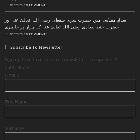
06/01/2025
/
0 COMMENTS
بغدادِ مقدّسہ میں حضرت سری سقطی رضی اللہ تعالیٰ عنہ اور
حضرت جنیدِ بغدادی رضی اللہ تعالیٰ عنہ کے مزار پر حاضری
06/01/2025
/
0 COMMENTS
Subscribe To Newsletter
Sign up here to receive free newsletters on updates &
notifications
E-mail:
First Name
Surname