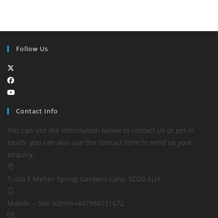
Follow Us
Contact Info
You can use the information below to contact us or get in
touch. you can also use the contact form to send us your
enquiry.
Tuloo E Meher
Spring Gardens Lane, BD20 6LH
Mobile: - Site Admin
+447986131672