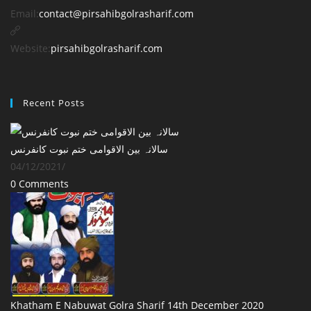
Opens
Email:
contact@pirsahibgolrasharif.com
in
your
Website:
pirsahibgolrasharif.com
application
Recent Posts
‎سالانہ بین الاقوامی ختم نبوت کانفرنس
04/12/2021
/
0 Comments
Khatham E Nabuwat Golra Sharif 14th December 2020