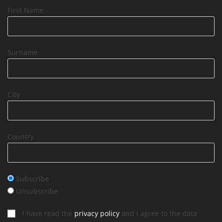
First Name
Surname
City
Country
Subscribe
Unsubscribe
I have read the
privacy policy
and I agree to the data