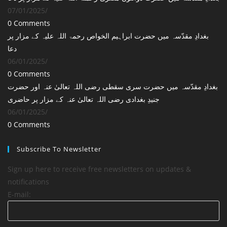
07/01/2025
/
0 Comments
بغدادِ مقدّسہ میں حضرت ابراہیم الخواص رحمۃ اللہ علیہ کے مزار پر
دعا
06/01/2025
/
0 Comments
بغدادِ مقدّسہ میں حضرت سری سقطی رضی اللہ تعالیٰ عنہ اور حضرت
جنیدِ بغدادی رضی اللہ تعالیٰ عنہ کے مزار پر حاضری
06/01/2025
/
0 Comments
Subscribe To Newsletter
Sign up here to receive free newsletters on updates &
notifications
E-mail: