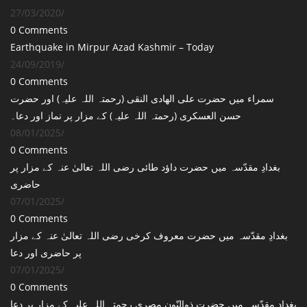
27/03/2020
/
0 Comments
Earthquake in Mirpur Azad Kashmir – Today
24/09/2019
/
0 Comments
سمراء میں حضرت علی الھادی النقی (رحمتہ اللہ علیہ) اور حضرت
حسن العسکری (رحمتہ اللہ علیہ) کے مزار پر نماز اور دعا۔
08/01/2025
/
0 Comments
بغدادِ مقدّسہ میں حضرت داؤد طائی رضی اللہ تعالیٰ عنہ کے مزار پر
حاضری
07/01/2025
/
0 Comments
بغدادِ مقدّسہ میں حضرت معروف کرخی رضی اللہ تعالیٰ عنہ کے مزار
پر حاضری اور دعا
07/01/2025
/
0 Comments
بغدادِ مقدّسہ میں حضرت ذوالنّون مصری رحمتہ اللہ علیہ کے مزار پر دعا