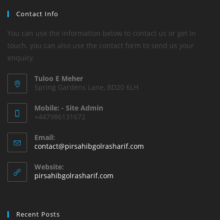
Contact Info
You can use the information below to contact us or get in
touch. you can also use the contact form to send us your
enquiry.
Tuloo E Meher
Spring Gardens Lane, BD20 6LH
Mobile: - Site Admin
+447986131672
Email:
Opens
contact@pirsahibgolrasharif.com
in
your
Website:
application
pirsahibgolrasharif.com
Recent Posts