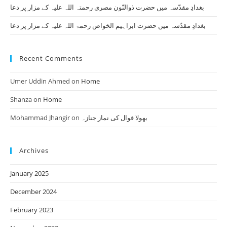
بغدادِ مقدّسہ میں حضرت ذوالنّون مصری رحمتہ اللہ علیہ کے مزار پر دعا
بغدادِ مقدّسہ میں حضرت ابراہیم الخواص رحمۃ اللہ علیہ کے مزار پر دعا
Recent Comments
Umer Uddin Ahmed
on
Home
Shanza
on
Home
Mohammad Jhangir
on
بھولا قوال کی نماز جنازہ
Archives
January 2025
December 2024
February 2023