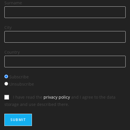
Surname
City
Country
Subscribe
Unsubscribe
I have read the
privacy policy
and I agree to the data
storage and use described there.