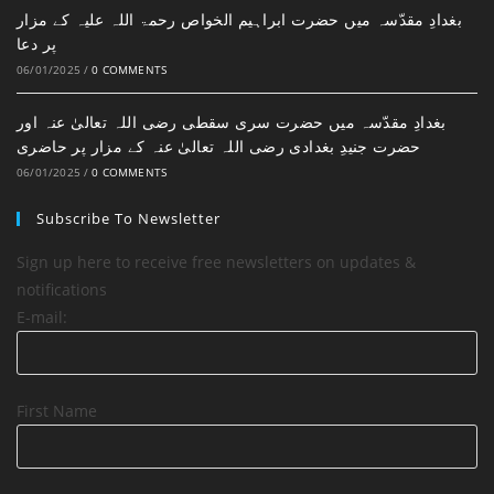
بغدادِ مقدّسہ میں حضرت ابراہیم الخواص رحمۃ اللہ علیہ کے مزار
پر دعا
06/01/2025
/
0 COMMENTS
بغدادِ مقدّسہ میں حضرت سری سقطی رضی اللہ تعالیٰ عنہ اور
حضرت جنیدِ بغدادی رضی اللہ تعالیٰ عنہ کے مزار پر حاضری
06/01/2025
/
0 COMMENTS
Subscribe To Newsletter
Sign up here to receive free newsletters on updates &
notifications
E-mail:
First Name