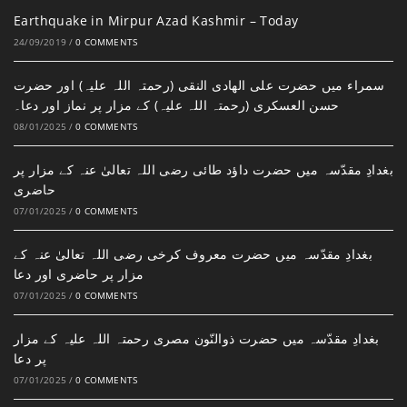
Earthquake in Mirpur Azad Kashmir – Today
24/09/2019
/
0 COMMENTS
سمراء میں حضرت علی الھادی النقی (رحمتہ اللہ علیہ) اور حضرت
حسن العسکری (رحمتہ اللہ علیہ) کے مزار پر نماز اور دعا۔
08/01/2025
/
0 COMMENTS
بغدادِ مقدّسہ میں حضرت داؤد طائی رضی اللہ تعالیٰ عنہ کے مزار پر
حاضری
07/01/2025
/
0 COMMENTS
بغدادِ مقدّسہ میں حضرت معروف کرخی رضی اللہ تعالیٰ عنہ کے
مزار پر حاضری اور دعا
07/01/2025
/
0 COMMENTS
بغدادِ مقدّسہ میں حضرت ذوالنّون مصری رحمتہ اللہ علیہ کے مزار
پر دعا
07/01/2025
/
0 COMMENTS