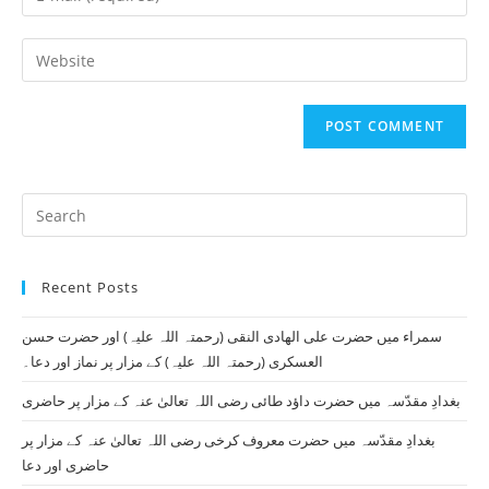
or
your
username
email
Enter
to
address
your
comment
to
website
comment
URL
(optional)
Pr
Es
to
Recent Posts
clo
th
سمراء میں حضرت علی الھادی النقی (رحمتہ اللہ علیہ) اور حضرت حسن
se
العسکری (رحمتہ اللہ علیہ) کے مزار پر نماز اور دعا۔
pan
بغدادِ مقدّسہ میں حضرت داؤد طائی رضی اللہ تعالیٰ عنہ کے مزار پر حاضری
بغدادِ مقدّسہ میں حضرت معروف کرخی رضی اللہ تعالیٰ عنہ کے مزار پر
حاضری اور دعا