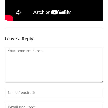
Leave a Reply
Comment
Enter
your
name
Enter