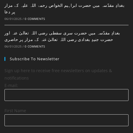
بغدادِ مقدّسہ میں حضرت ابراہیم الخواص رحمۃ اللہ علیہ کے مزار
پر دعا
06/01/2025
/
0 COMMENTS
بغدادِ مقدّسہ میں حضرت سری سقطی رضی اللہ تعالیٰ عنہ اور
حضرت جنیدِ بغدادی رضی اللہ تعالیٰ عنہ کے مزار پر حاضری
06/01/2025
/
0 COMMENTS
Subscribe To Newsletter
Sign up here to receive free newsletters on updates &
notifications
E-mail:
First Name