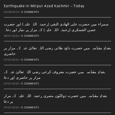
Earthquake in Mirpur Azad Kashmir – Today
24/09/2019
/
0 COMMENTS
سمراء میں حضرت علی الھادی النقی (رحمتہ اللہ علیہ) اور حضرت
حسن العسکری (رحمتہ اللہ علیہ) کے مزار پر نماز اور دعا۔
08/01/2025
/
0 COMMENTS
بغدادِ مقدّسہ میں حضرت داؤد طائی رضی اللہ تعالیٰ عنہ کے مزار پر
حاضری
07/01/2025
/
0 COMMENTS
بغدادِ مقدّسہ میں حضرت معروف کرخی رضی اللہ تعالیٰ عنہ کے
مزار پر حاضری اور دعا
07/01/2025
/
0 COMMENTS
بغدادِ مقدّسہ میں حضرت ذوالنّون مصری رحمتہ اللہ علیہ کے مزار
پر دعا
07/01/2025
/
0 COMMENTS