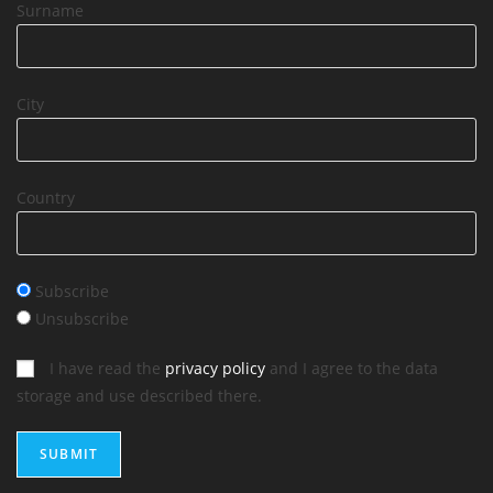
Surname
City
Country
Subscribe
Unsubscribe
I have read the
privacy policy
and I agree to the data
storage and use described there.