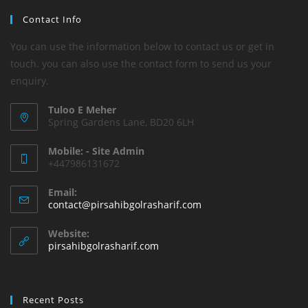
Contact Info
You can use the information below to contact us or get in
touch. you can also use the contact form to send us your
enquiry.
Tuloo E Meher
Spring Gardens Lane, BD20 6LH
Mobile: - Site Admin
+447986131672
Email:
Opens
contact@pirsahibgolrasharif.com
in
your
Website:
application
pirsahibgolrasharif.com
Recent Posts