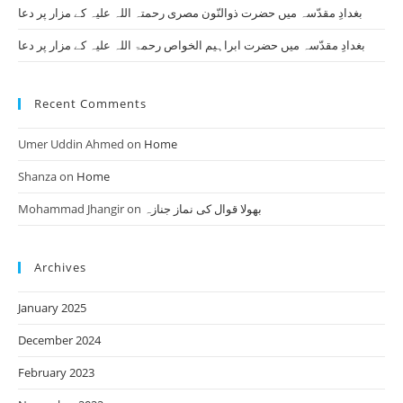
بغدادِ مقدّسہ میں حضرت ذوالنّون مصری رحمتہ اللہ علیہ کے مزار پر دعا
بغدادِ مقدّسہ میں حضرت ابراہیم الخواص رحمۃ اللہ علیہ کے مزار پر دعا
Recent Comments
Umer Uddin Ahmed
on
Home
Shanza
on
Home
Mohammad Jhangir
on
بھولا قوال کی نماز جنازہ
Archives
January 2025
December 2024
February 2023