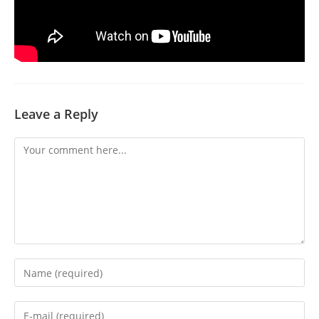
Leave a Reply
Comment
Enter
your
name
Enter