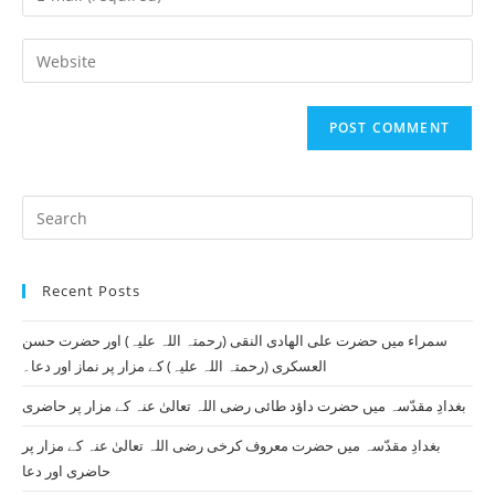
or
your
username
email
Enter
to
address
your
comment
to
website
comment
URL
(optional)
Pr
Es
to
Recent Posts
clo
th
سمراء میں حضرت علی الھادی النقی (رحمتہ اللہ علیہ) اور حضرت حسن
se
العسکری (رحمتہ اللہ علیہ) کے مزار پر نماز اور دعا۔
pan
بغدادِ مقدّسہ میں حضرت داؤد طائی رضی اللہ تعالیٰ عنہ کے مزار پر حاضری
بغدادِ مقدّسہ میں حضرت معروف کرخی رضی اللہ تعالیٰ عنہ کے مزار پر
حاضری اور دعا