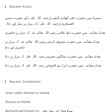
to
Recent Posts
clo
th
سمراء میں حضرت علی الھادی النقی (رحمتہ اللہ علیہ) اور حضرت حسن
se
العسکری (رحمتہ اللہ علیہ) کے مزار پر نماز اور دعا۔
pan
بغدادِ مقدّسہ میں حضرت داؤد طائی رضی اللہ تعالیٰ عنہ کے مزار پر حاضری
بغدادِ مقدّسہ میں حضرت معروف کرخی رضی اللہ تعالیٰ عنہ کے مزار پر
حاضری اور دعا
بغدادِ مقدّسہ میں حضرت ذوالنّون مصری رحمتہ اللہ علیہ کے مزار پر دعا
بغدادِ مقدّسہ میں حضرت ابراہیم الخواص رحمۃ اللہ علیہ کے مزار پر دعا
Recent Comments
Umer Uddin Ahmed
on
Home
Shanza
on
Home
Mohammad Jhangir
on
بھولا قوال کی نماز جنازہ