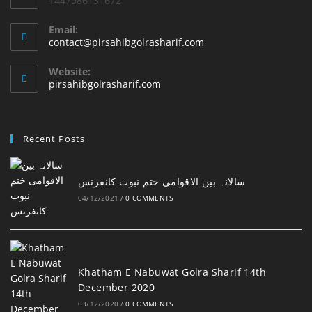
+447986131672
Email:
Opens
contact@pirsahibgolrasharif.com
in
your
Website:
application
pirsahibgolrasharif.com
Recent Posts
‎سالانہ بین الاقوامی ختم نبوت کانفرنس
04/12/2021
/
0 COMMENTS
Khatham E Nabuwat Golra Sharif 14th
December 2020
03/12/2020
/
0 COMMENTS