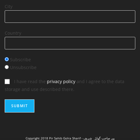
City
Country
Subscribe
Unsubscribe
I have read the
privacy policy
and I agree to the data
storage and use described there.
Copyright 2018 Pir Sahib Golra Sharif - پیر صاحب گولڑہ شریف