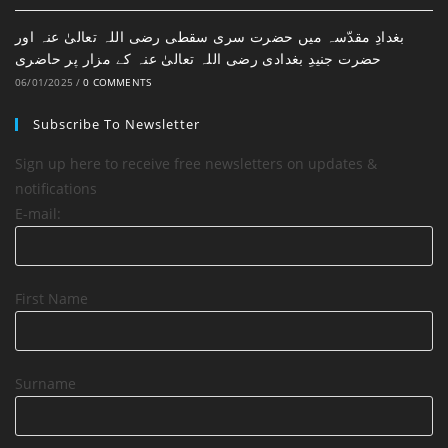
بغدادِ مقدّسہ میں حضرت سری سقطی رضی اللہ تعالیٰ عنہ اور
حضرت جنیدِ بغدادی رضی اللہ تعالیٰ عنہ کے مزار پر حاضری
06/01/2025
/
0 COMMENTS
Subscribe To Newsletter
Sign up here to receive free newsletters on updates &
notifications
E-mail:
First Name
Surname