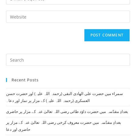
or
your
username
email
Enter
to
address
your
comment
to
website
comment
URL
(optional)
Pr
Es
to
Recent Posts
clo
th
سمراء میں حضرت علی الھادی النقی (رحمتہ اللہ علیہ) اور حضرت حسن
se
العسکری (رحمتہ اللہ علیہ) کے مزار پر نماز اور دعا۔
pan
بغدادِ مقدّسہ میں حضرت داؤد طائی رضی اللہ تعالیٰ عنہ کے مزار پر حاضری
بغدادِ مقدّسہ میں حضرت معروف کرخی رضی اللہ تعالیٰ عنہ کے مزار پر
حاضری اور دعا