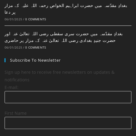
بغدادِ مقدّسہ میں حضرت ابراہیم الخواص رحمۃ اللہ علیہ کے مزار
پر دعا
06/01/2025
/
0 COMMENTS
بغدادِ مقدّسہ میں حضرت سری سقطی رضی اللہ تعالیٰ عنہ اور
حضرت جنیدِ بغدادی رضی اللہ تعالیٰ عنہ کے مزار پر حاضری
06/01/2025
/
0 COMMENTS
Subscribe To Newsletter
Sign up here to receive free newsletters on updates &
notifications
E-mail:
First Name