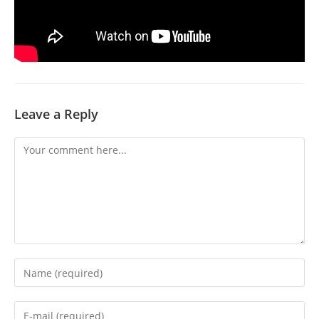
Leave a Reply
Comment
Enter
your
name
Enter