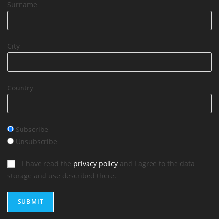
Surname
City
Country
Subscribe
Unsubscribe
I have read the
privacy policy
and I agree to the data
storage and use described there.