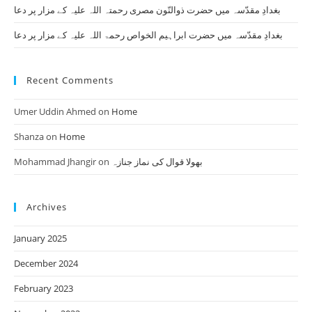
بغدادِ مقدّسہ میں حضرت ذوالنّون مصری رحمتہ اللہ علیہ کے مزار پر دعا
بغدادِ مقدّسہ میں حضرت ابراہیم الخواص رحمۃ اللہ علیہ کے مزار پر دعا
Recent Comments
Umer Uddin Ahmed
on
Home
Shanza
on
Home
Mohammad Jhangir
on
بھولا قوال کی نماز جنازہ
Archives
January 2025
December 2024
February 2023