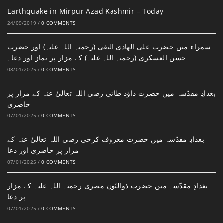
Earthquake in Mirpur Azad Kashmir – Today
24/09/2019
/
0 COMMENTS
سمراء میں حضرت علی الھادی النقی (رحمتہ اللہ علیہ) اور حضرت
حسن العسکری (رحمتہ اللہ علیہ) کے مزار پر نماز اور دعا۔
08/01/2025
/
0 COMMENTS
بغدادِ مقدّسہ میں حضرت داؤد طائی رضی اللہ تعالیٰ عنہ کے مزار پر
حاضری
07/01/2025
/
0 COMMENTS
بغدادِ مقدّسہ میں حضرت معروف کرخی رضی اللہ تعالیٰ عنہ کے
مزار پر حاضری اور دعا
07/01/2025
/
0 COMMENTS
بغدادِ مقدّسہ میں حضرت ذوالنّون مصری رحمتہ اللہ علیہ کے مزار
پر دعا
07/01/2025
/
0 COMMENTS