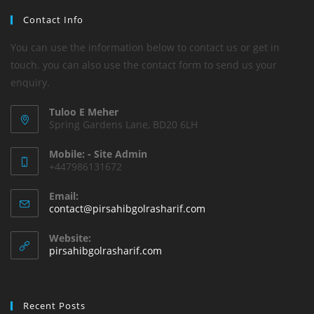
Contact Info
You can use the information below to contact us or get in
touch. you can also use the contact form to send us your
enquiry.
Tuloo E Meher
Spring Gardens Lane, BD20 6LH
Mobile: - Site Admin
+447986131672
Email:
Opens
contact@pirsahibgolrasharif.com
in
your
Website:
application
pirsahibgolrasharif.com
Recent Posts