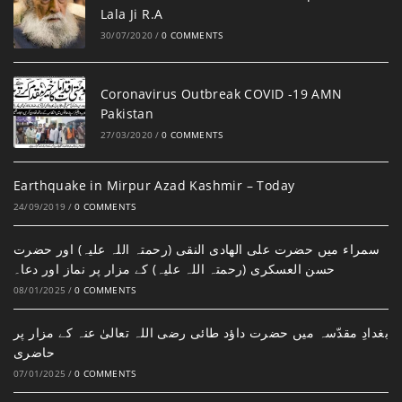
Lala Ji R.A
30/07/2020
/
0 COMMENTS
Coronavirus Outbreak COVID -19 AMN
Pakistan
27/03/2020
/
0 COMMENTS
Earthquake in Mirpur Azad Kashmir – Today
24/09/2019
/
0 COMMENTS
سمراء میں حضرت علی الھادی النقی (رحمتہ اللہ علیہ) اور حضرت
حسن العسکری (رحمتہ اللہ علیہ) کے مزار پر نماز اور دعا۔
08/01/2025
/
0 COMMENTS
بغدادِ مقدّسہ میں حضرت داؤد طائی رضی اللہ تعالیٰ عنہ کے مزار پر
حاضری
07/01/2025
/
0 COMMENTS