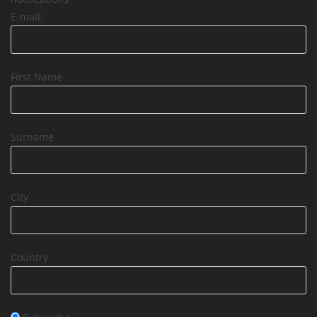
E-mail:
First Name
Surname
City
Country