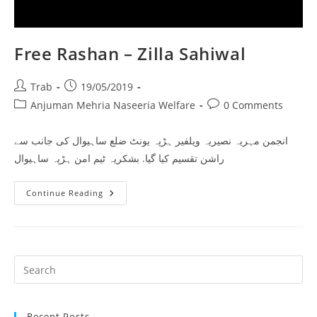
Free Rashan – Zilla Sahiwal
Post
Post
Trab
19/05/2019
author:
published:
Post
Post
Anjuman Mehria Naseeria Welfare
0 Comments
category:
comments:
انجمن مہریہ نصیریہ ویلفیر ہڑپہ یونٹ ضلع ساہیوال کی جانب سے
راشن تقسیم کیا گیا. بشکریہ ٹیم امن ہڑپہ ساہیوال
Free
Continue Reading
Rashan
–
Zilla
Sahiwal
Pr
Es
to
Recent Posts
clo