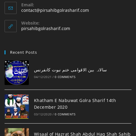
Email:
Opens
contact@pirsahibgolrasharif.com
in
your
Website:
application
pirsahibgolrasharif.com
Recent Posts
‎سالانہ بین الاقوامی ختم نبوت کانفرنس
04/12/2021
/
0 COMMENTS
Khatham E Nabuwat Golra Sharif 14th
December 2020
03/12/2020
/
0 COMMENTS
Wisaal of Hazrat Shah Abdul Haq Shah Sahib