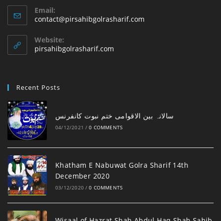
Email:
Opens
contact@pirsahibgolrasharif.com
in
your
Website:
application
pirsahibgolrasharif.com
Recent Posts
‎سالانہ بین الاقوامی ختم نبوت کانفرنس
04/12/2021
/
0 COMMENTS
Khatham E Nabuwat Golra Sharif 14th
December 2020
03/12/2020
/
0 COMMENTS
Wisaal of Hazrat Shah Abdul Haq Shah Sahib