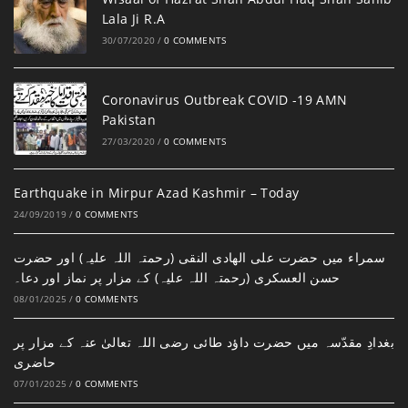
Lala Ji R.A
30/07/2020
/
0 COMMENTS
Coronavirus Outbreak COVID -19 AMN
Pakistan
27/03/2020
/
0 COMMENTS
Earthquake in Mirpur Azad Kashmir – Today
24/09/2019
/
0 COMMENTS
سمراء میں حضرت علی الھادی النقی (رحمتہ اللہ علیہ) اور حضرت
حسن العسکری (رحمتہ اللہ علیہ) کے مزار پر نماز اور دعا۔
08/01/2025
/
0 COMMENTS
بغدادِ مقدّسہ میں حضرت داؤد طائی رضی اللہ تعالیٰ عنہ کے مزار پر
حاضری
07/01/2025
/
0 COMMENTS