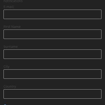
notifications
E-mail:
First Name
Surname
City
Country