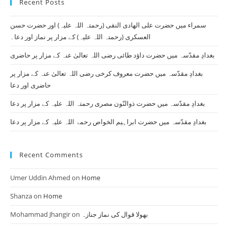
Recent Posts
clo
th
سمراء میں حضرت علی الھادی النقی (رحمتہ اللہ علیہ) اور حضرت حسن
se
العسکری (رحمتہ اللہ علیہ) کے مزار پر نماز اور دعا۔
pan
بغدادِ مقدّسہ میں حضرت داؤد طائی رضی اللہ تعالیٰ عنہ کے مزار پر حاضری
بغدادِ مقدّسہ میں حضرت معروف کرخی رضی اللہ تعالیٰ عنہ کے مزار پر
حاضری اور دعا
بغدادِ مقدّسہ میں حضرت ذوالنّون مصری رحمتہ اللہ علیہ کے مزار پر دعا
بغدادِ مقدّسہ میں حضرت ابراہیم الخواص رحمۃ اللہ علیہ کے مزار پر دعا
Recent Comments
Umer Uddin Ahmed
on
Home
Shanza
on
Home
Mohammad Jhangir
on
بھولا قوال کی نماز جنازہ