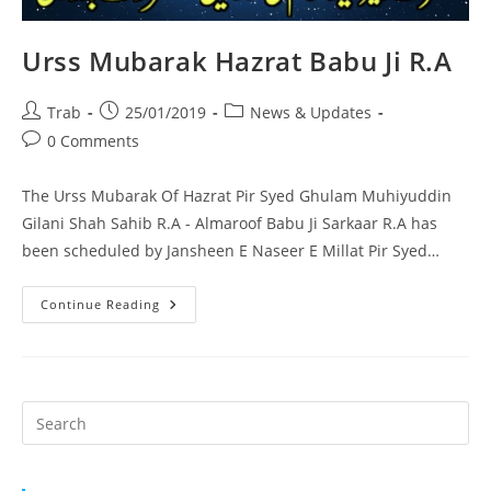
Urss Mubarak Hazrat Babu Ji R.A
Post
Post
Post
Trab
25/01/2019
News & Updates
author:
published:
category:
Post
0 Comments
comments:
The Urss Mubarak Of Hazrat Pir Syed Ghulam Muhiyuddin
Gilani Shah Sahib R.A - Almaroof Babu Ji Sarkaar R.A has
been scheduled by Jansheen E Naseer E Millat Pir Syed…
Urss
Continue Reading
Mubarak
Hazrat
Babu
Ji
R.A
Pr
Es
to