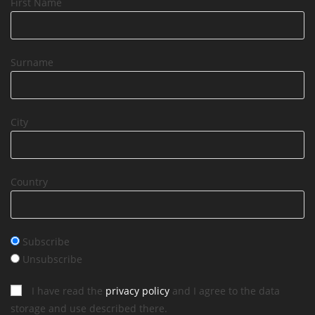
First Name
Surname
City
Country
Subscribe
Unsubscribe
I have read the
privacy policy
and I agree to the data
storage and use described there.