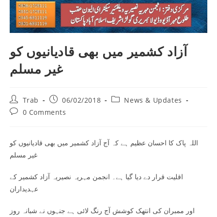
آزاد کشمیر میں بھی قادیانیوں کو
غیر مسلم
Post
Post
Post
Trab
06/02/2018
News & Updates
author:
published:
category:
Post
0 Comments
comments:
اللہ پاک کا احسان عظیم ہے کہ آج آزاد کشمیر میں بھی قادیانیوں کو
غیر مسلم
اقلیت قرار دے دیا گیا ہے۔ انجمن مہریہ نصیریہ آزاد کشمیر کے
عہدیداران
اور ممبران کی انتھک کوشش آج رنگ لائی ہے جنہوں نے شبانہ روز