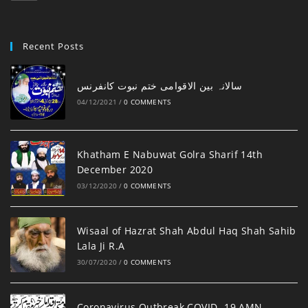
Recent Posts
‎سالانہ بین الاقوامی ختم نبوت کانفرنس
04/12/2021
/
0 COMMENTS
Khatham E Nabuwat Golra Sharif 14th
December 2020
03/12/2020
/
0 COMMENTS
Wisaal of Hazrat Shah Abdul Haq Shah Sahib
Lala Ji R.A
30/07/2020
/
0 COMMENTS
Coronavirus Outbreak COVID -19 AMN