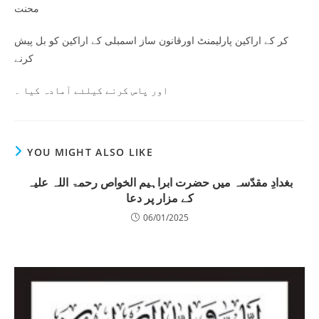
محنت
کر کے اراکین پارلیمنٹ اورقانون ساز اسمبلی کے اراکین کو بل پیش
کرنے
اور پاس کرنے کیلئے آمادہ کیا ۔
YOU MIGHT ALSO LIKE
بغدادِ مقدّسہ میں حضرت ابراہیم الخواص رحمۃ اللہ علیہ
کے مزار پر دعا
06/01/2025